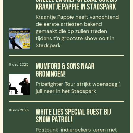
KRAANTJE PAPPIE IN STADSPARK
Kraantje Pappie heeft vanochtend
de eerste artiesten bekend
gemaakt die op zullen treden
tijdens z’n grootste show ooit in
Stadspark.
MUMFORD & SONS NAAR
9 dec 2025
GRONINGEN!
Prizefighter Tour strijkt woensdag 1
juli neer in het Stadspark
WHITE LIES SPECIAL GUEST BIJ
18 nov 2025
SNOW PATROL!
Postpunk-indierockers keren met