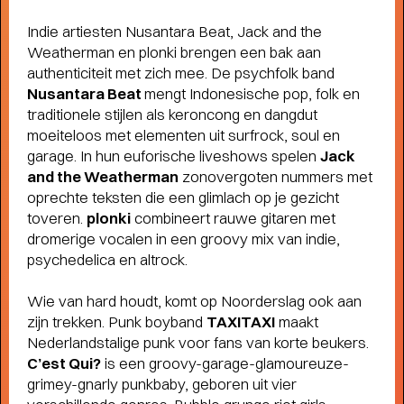
humor, liefde en kartonnen magie
Indie artiesten Nusantara Beat, Jack and the
Weatherman en plonki brengen een bak aan
authenticiteit met zich mee. De psychfolk band
Nusantara Beat
mengt Indonesische pop, folk en
traditionele stijlen als keroncong en dangdut
moeiteloos met elementen uit surfrock, soul en
garage. In hun euforische liveshows spelen
Jack
and the Weatherman
zonovergoten nummers met
oprechte teksten die een glimlach op je gezicht
toveren.
plonki
combineert rauwe gitaren met
dromerige vocalen in een groovy mix van indie,
psychedelica en altrock.
Wie van hard houdt, komt op Noorderslag ook aan
zijn trekken. Punk boyband
TAXITAXI
maakt
Nederlandstalige punk voor fans van korte beukers.
C’est Qui?
is een groovy-garage-glamoureuze-
grimey-gnarly punkbaby, geboren uit vier