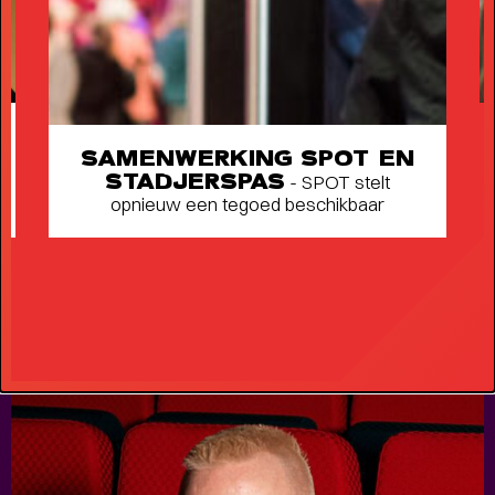
SAMENWERKING SPOT EN
STADJERSPAS
- SPOT stelt
opnieuw een tegoed beschikbaar
Short story
STADSPARK 100 JAAR
- Legendarische
concerten op de Drafbaan