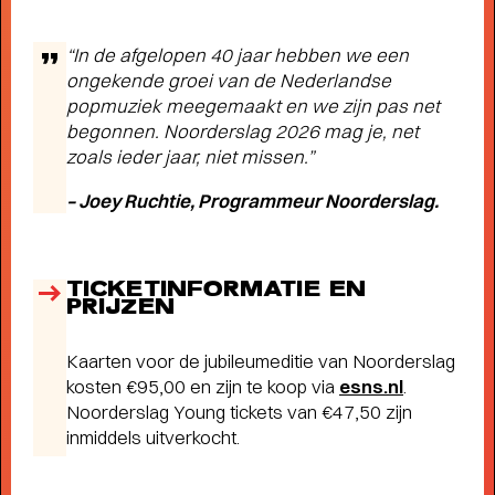
“In de afgelopen 40 jaar hebben we een
Short story
ongekende groei van de Nederlandse
WAAROM MEMBER WORDEN?
popmuziek meegemaakt en we zijn pas net
- Als
member steun je ons én profiteer je van veel
begonnen. Noorderslag 2026 mag je, net
voordelen, zoals voorrang bij de kaartverkoop.
zoals ieder jaar, niet missen.”
– Joey Ruchtie, Programmeur Noorderslag.
TICKETINFORMATIE EN
PRIJZEN
Kaarten voor de jubileumeditie van Noorderslag
kosten €95,00 en zijn te koop via
esns.nl
.
Noorderslag Young tickets van €47,50 zijn
inmiddels uitverkocht.