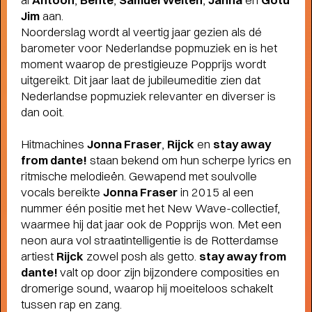
Jim
aan.
Noorderslag wordt al veertig jaar gezien als dé
barometer voor Nederlandse popmuziek en is het
moment waarop de prestigieuze Popprijs wordt
uitgereikt. Dit jaar laat de jubileumeditie zien dat
Nederlandse popmuziek relevanter en diverser is
dan ooit.
Hitmachines
Jonna Fraser
,
Rijck
en
stay away
from dante!
staan bekend om hun scherpe lyrics en
ritmische melodieën. Gewapend met soulvolle
vocals bereikte
Jonna Fraser
in 2015 al een
nummer één positie met het New Wave-collectief,
waarmee hij dat jaar ook de Popprijs won. Met een
neon aura vol straatintelligentie is de Rotterdamse
artiest
Rijck
zowel posh als getto.
stay away from
dante!
valt op door zijn bijzondere composities en
dromerige sound, waarop hij moeiteloos schakelt
THEATERMAKER STEEF DE JONG
tussen rap en zang.
OVER TULIP TOWN
- Operette, punk,