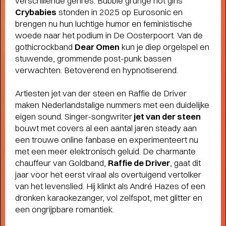
verschillende genres. Bubble grunge riot girls
Crybabies
stonden in 2025 op Eurosonic en
Terugblik
brengen nu hun luchtige humor en feministische
WAT EEN JAAR MET FUSE!
- Terugblik
woede naar het podium in De Oosterpoort. Van de
op Fuse als Artist in Residence
gothicrockband
Dear Omen
kun je diep orgelspel en
stuwende, grommende post-punk bassen
verwachten. Betoverend en hypnotiserend.
Artiesten jet van der steen en Raffie de Driver
maken Nederlandstalige nummers met een duidelijke
eigen sound. Singer-songwriter
jet van der steen
bouwt met covers al een aantal jaren steady aan
een trouwe online fanbase en experimenteert nu
met een meer elektronisch geluid. De charmante
chauffeur van Goldband,
Raffie de Driver
, gaat dit
jaar voor het eerst viraal als overtuigend vertolker
van het levenslied. Hij klinkt als André Hazes of een
dronken karaokezanger, vol zelfspot, met glitter en
een ongrijpbare romantiek.