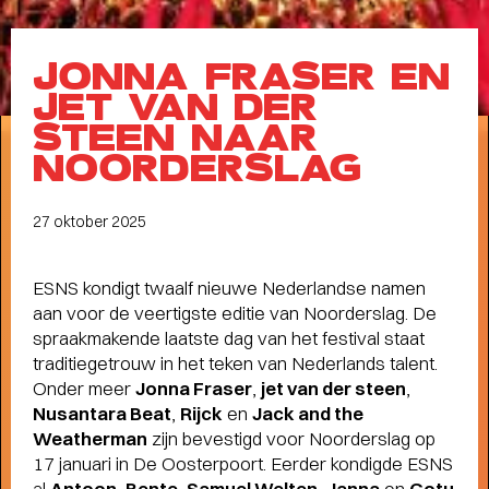
Meet the band
Longread
JONNA FRASER EN
MEET THE BAND:
JET VAN DER
MUMFORD & SONS
-
STEEN NAAR
NOORDERSLAG
27 oktober 2025
ALLE STORIES
VAN
SPOT GRONINGEN:
ESNS kondigt twaalf nieuwe Nederlandse namen
aan voor de veertigste editie van Noorderslag. De
NIEUWS
,
INTERVIEWS
,
spraakmakende laatste dag van het festival staat
COLUMNS
,
KORTE
EN
traditiegetrouw in het teken van Nederlands talent.
LANGE VERHALEN
Onder meer
Jonna Fraser
,
jet van der steen
,
Nusantara Beat
,
Rijck
en
Jack and the
Weatherman
zijn bevestigd voor Noorderslag op
17 januari in De Oosterpoort. Eerder kondigde ESNS
al
Antoon
,
Bente
,
Samuel Welten
,
Janna
en
Gotu