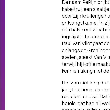
De naam PePijn prijkt
JONG OVER TULIP TOWN
-
Operette, punk, humor, liefde en
kabeltrui, een sjaalt
kartonnen magie
door zijn krullerige h
ontvangstkamer in zi
een halve eeuw cabar
ingelijste theateraff
Paul van Vliet gaat d
onlangs de Groninger
stellen, steekt Van Vli
terwijl hij koffie maa
kennismaking met de st
Het zou niet lang du
jaar, tournee na tourn
reguliere shows. Dat r
hotels, dat had hij we