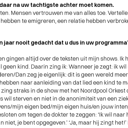
u daar na uw tachtigste achter moet komen.
Interview
sten. Mensen vertrouwen me van alles toe. Vertell
OP SCANDINAVISCH
 hebben te emigreren, een relatie hebben verbroken
AVONTUUR MET VIER
TOPMUSICI
-
n jaar nooit gedacht dat u dus in uw programma’
n gingen altijd over de teksten uit mijn shows. Ik 
l geen kind. Daarin zing ik: Wanneer je zegt: ik wil
ren/Dan zeg je eigenlijk: dit is geen wereld meer 
hebben naar aanleiding van dat lied een kind te 
k zing straks in de show met het Noordpool Orkest 
s wil sterven en niet in de anonimiteit van een zie
e wens/mijn eigen bed/mijn eigen huis/en jouw inte
loten om tegen de dokter te zeggen: ‘Ik wil naar h
 niet, je bent opgegeven.’ ‘Ja, maar hij zingt het!’