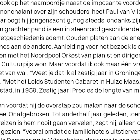
 ook op het naambordje naast de imposante voorde
WAT EEN JAAR MET FUSE!
-
- Al
Terugblik op Fuse als Artist in
je 
je nonchalant over zijn schouders, heet Paul van V
Residence
aar oogt hij jongensachtig, nog steeds, ondanks zij
jn grachtenpand is een in steenrood geschilderde
etgeschiedenis ademt. Gouden platen aan de ene 
iches aan de andere. Aanleiding voor het bezoek is
oen met het Noordpool Orkest van pianist en dirig
 Cultuurpijs won. Maar voordat ik ook maar één v
et van wal. “Weet je dat ik al zestig jaar in Groning
kt. “Met het Leids Studenten Cabaret in Huize Maas
ad, in 1959. Zestig jaar! Precies de lengte van mi
ren voordat hij de overstap zou maken naar de sc
ee. Onafgebroken. Tot anderhalf jaar geleden, toen
eizen is hem nooit gaan vervelen, zegt hij, alleen
l gezien. “Vooral omdat de familiehotels uitstierv
Short story