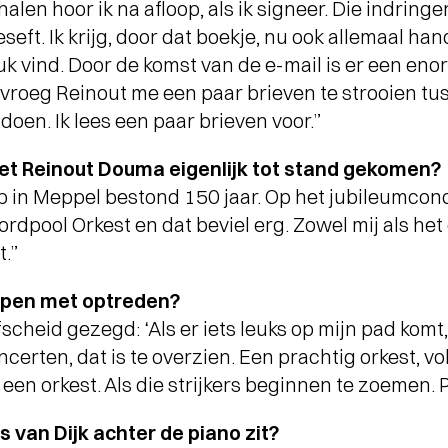
alen hoor ik na afloop, als ik signeer. Die indrin
eseft. Ik krijg, door dat boekje, nu ook allemaal h
uk vind. Door de komst van de e-mail is er een enor
vroeg Reinout me een paar brieven te strooien tuss
terview
doen. Ik lees een paar brieven voor.”
AND WET WET WET
- Love Is All Around
et Reinout Douma eigenlijk tot stand gekomen?
n Meppel bestond 150 jaar. Op het jubileumconcer
pool Orkest en dat beviel erg. Zowel mij als het o
t.”
ppen met optreden?
fscheid gezegd: ‘Als er iets leuks op mijn pad komt,
certen, dat is te overzien. Een prachtig orkest, vo
een orkest. Als die strijkers beginnen te zoemen. P
 van Dijk achter de piano zit?