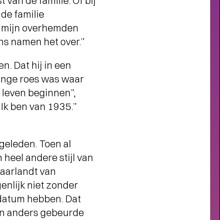
van de familie. Of bij
CHOREOGRAAF CONNOR
 de familie
HUMACHER OVER RAGING
AGAINST VARIOUS
ie mijn overhemden
EMENTS
- Raven voor het leven
ns namen het over.”
n. Dat hij in een
 lange roes was waar
 leven beginnen”,
 Ik ben van 1935.”
geleden. Toen al
heel andere stijl van
Gaarlandt van
genlijk niet zonder
 datum hebben. Dat
en anders gebeurde