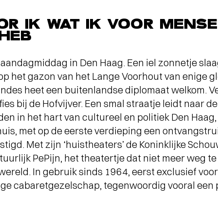
OR IK WAT IK VOOR MENS
HEB
maandagmiddag in Den Haag. Een iel zonnetje slaag
op het gazon van het Lange Voorhout van enige gl
s Indes heet een buitenlandse diplomaat welkom.
ies bij de Hofvijver. Een smal straatje leidt naar d
en in het hart van cultureel en politiek Den Haag,
uis, met op de eerste verdieping een ontvangstr
stigd. Met zijn ‘huistheaters’ de Koninklijke Scho
uurlijk PePijn, het theatertje dat niet meer weg te
reld. In gebruik sinds 1964, eerst exclusief voor
ige cabaretgezelschap, tegenwoordig vooral een 
Terugblik
WA