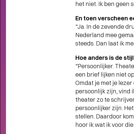
het niet. Ik ben geen 
LOVE LIVE: 400+ NIEUWE
VOORSTELLINGEN EN
En toen verscheen e
CONCERTEN
- Start kaartverkoop
“Ja. In de zevende dr
vanaf 26 mei (members) en 28 mei
Nederland mee gemaakt
steeds. Dan laat ik me
Hoe anders is de sti
“Persoonlijker. Theat
een brief lijken niet 
Omdat je met je lezer 
persoonlijk zijn, vind
theater zo te schrijv
persoonlijker zijn. H
stellen. Daardoor kom
hoor ik wat ik voor d
Interview