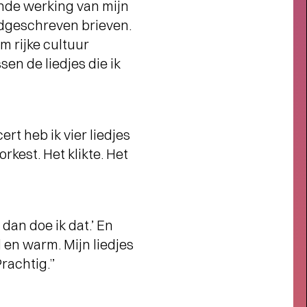
gende werking van mijn
andgeschreven brieven.
Interview
m rijke cultuur
ACTEUR VINCENT RIETVELD
en de liedjes die ik
OVER GUNDHI
- Pacifisme in een
wereld vol geweld
t heb ik vier liedjes
rkest. Het klikte. Het
 dan doe ik dat.’ En
l en warm. Mijn liedjes
rachtig.”