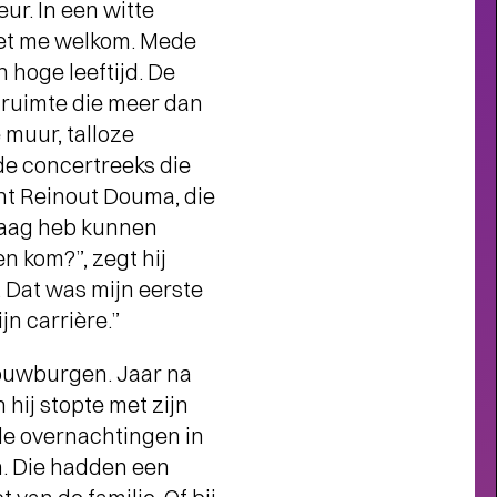
ur. In een witte
s member steun je ons én profiteer
van veel voordelen, zoals voorrang
liet me welkom. Mede
bij de kaartverkoop.
n hoge leeftijd. De
 ruimte die meer dan
muur, talloze
 de concertreeks die
ent Reinout Douma, die
raag heb kunnen
en kom?”, zegt hij
. Dat was mijn eerste
jn carrière.”
houwburgen. Jaar na
 hij stopte met zijn
 de overnachtingen in
en. Die hadden een
Interview