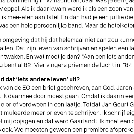
oals Dommering in Winschoten, daar was je een gast 
 Meppel. Als ik daar kwam werd ik als een zoon van
STADSPARK 100 JAAR
-
SC
Legendarische concerten op de
k mee-eten aan tafel. En dan had je een juffie d
Drafbaan
EL
was een hele persoonlijke band. Maar de hotelkete
jn omgeving dat hij dat helemaal niet aan zou kunne
vallen. Dat zijn leven van schrijven en spelen een
 ontwaken. En wat moet je dan? “Aan een iets ander
u bent al 82! Vier vingers priemen de lucht in. “84.
 dat ‘iets andere leven’ uit?
ek van de EO een brief geschreven, aan God. Jaren 
ik daarmee door moest gaan. Omdat ik daarin een 
ie brief verdween in een laatje. Totdat Jan Geurt 
timuleerde meer brieven te schrijven. Ik schrijf ei
t mij opjagen en dat werd Gaarlandt. Ik moet een
TERUGBLIK LUCAS EN
ws ook. We moesten gewoon een première afsprek