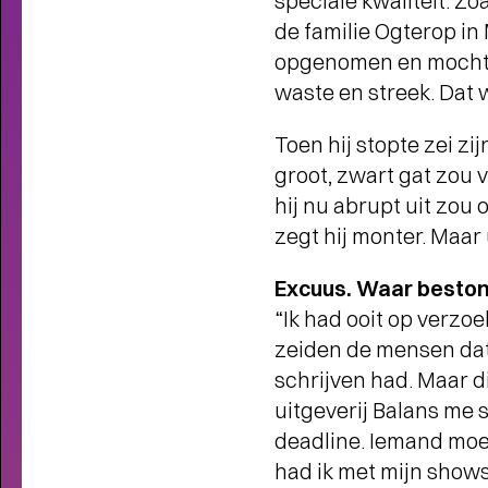
speciale kwaliteit. Z
FAMILIE VOORSTELLINGEN
de familie Ogterop in
VOOR KLEINE EN GROTE
KINDEREN
- Schuif aan bij SPOT
opgenomen en mocht i
voor het mooiste jeugdtheater!
waste en streek. Dat 
Toen hij stopte zei zi
groot, zwart gat zou 
hij nu abrupt uit zou
zegt hij monter. Maar 
Excuus. Waar bestond
“Ik had ooit op verzo
zeiden de mensen dat 
schrijven had. Maar d
uitgeverij Balans me s
deadline. Iemand moe
had ik met mijn sho