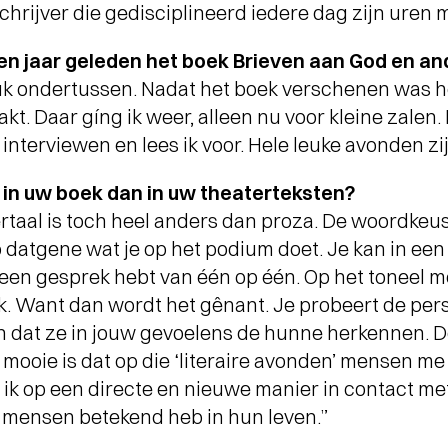
ARTHUR JUSSEN MET
schrijver die gedisciplineerd iedere dag zijn uren 
ACADEMY OF ST. MARTIN IN
THE FIELDS
- Terugblik Lucas en
en jaar geleden het boek Brieven aan God en a
Arthur Jussen met Academy of St.
uk ondertussen. Nadat het boek verschenen was he
Martin in the Fields
. Daar gíng ik weer, alleen nu voor kleine zalen. 
 interviewen en lees ik voor. Hele leuke avonden zij
jl in uw boek dan in uw theaterteksten?
ertaal is toch heel anders dan proza. De woordkeus
op datgene wat je op het podium doet. Je kan in een b
een gesprek hebt van één op één. Op het toneel moe
 ik. Want dan wordt het gênant. Je probeert de per
en dat ze in jouw gevoelens de hunne herkennen. D
et mooie is dat op die ‘literaire avonden’ mensen 
 ik op een directe en nieuwe manier in contact met
ie mensen betekend heb in hun leven.”