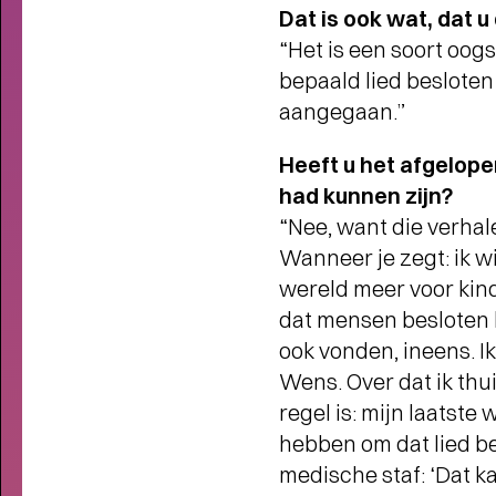
Dat is ook wat, dat 
ALS KIND WIST JE NIET WAT
“Het is een soort oog
ER ALLEMAAL GEBEURDE
-
Jackie en Marlon met de Jacksons na
bepaald lied besloten
meer dan halve eeuw weer in
aangegaan.”
Groningen
Heeft u het afgelope
had
kunnen zijn?
“Nee, want die verhale
Wanneer je zegt: ik wi
wereld meer voor kinde
dat mensen besloten 
ook vonden, ineens. I
Wens. Over dat ik thui
regel is: mijn laatst
hebben om dat lied bes
medische staf: ‘Dat kan