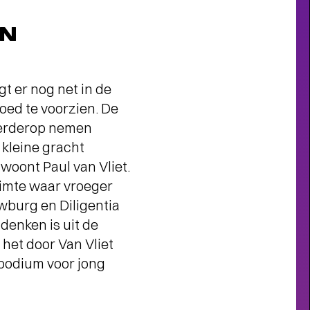
EN
t er nog net in de
oed te voorzien. De
 Verderop nemen
e kleine gracht
 woont Paul van Vliet.
uimte waar vroeger
uwburg en Diligentia
 denken is uit de
 het door Van Vliet
podium voor jong
Short story
AROM MEMBER WORDEN?