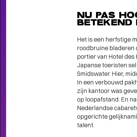
NU PAS HO
BETEKEND 
Het is een herfstige 
roodbruine bladeren 
portier van Hotel de
Japanse toeristen self
Smidswater. Hier, midd
In een verbouwd pakh
zijn kantoor was geve
op loopafstand. En nat
Nederlandse cabaretwe
opgerichte gelijknam
talent.
THEATERMAKER STEEF DE