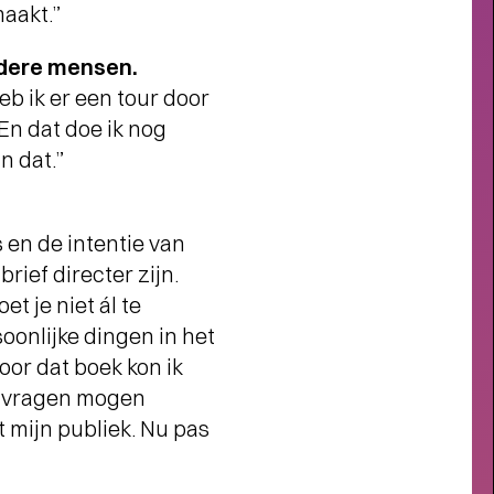
maakt.”
ONTWIKKELINGEN
ndere mensen.
RENOVATIE DE
b ik er een tour door
OOSTERPOORT
-
En dat doe ik nog
n dat.”
 en de intentie van
rief directer zijn.
t je niet ál te
soonlijke dingen in het
oor dat boek kon ik
me vragen mogen
 mijn publiek. Nu pas