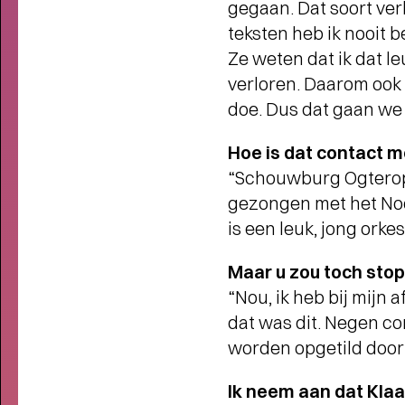
gegaan. Dat soort verh
teksten heb ik nooit b
Ze weten dat ik dat le
verloren. Daarom ook 
In
doe. Dus dat gaan we 
INTERVIEW MET BRITSE POPB
Hoe is dat contact m
“Schouwburg Ogterop i
gezongen met het Noord
is een leuk, jong orkes
Maar u zou toch sto
“Nou, ik heb bij mijn a
dat was dit. Negen con
worden opgetild door 
Ik neem aan dat Klaas