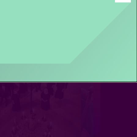
Interview
ACTEUR VINCENT RIETVELD
OVER GUNDHI
- Pacifisme in een
wereld vol geweld