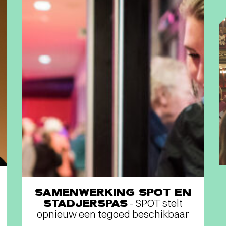
Interview
OP SCANDINAVISCH
AVONTUUR MET VIER
TOPMUSICI
-
SAMENWERKING SPOT EN
STADJERSPAS
- SPOT stelt
opnieuw een tegoed beschikbaar