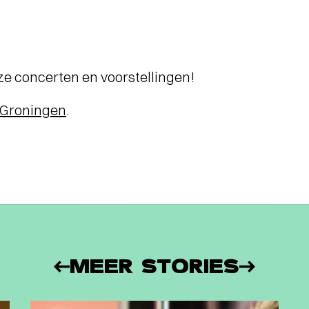
ARTHUR JUSSEN MET
ACADEMY OF ST. MARTIN IN
THE FIELDS
- Terugblik Lucas en
Arthur Jussen met Academy of St.
Martin in the Fields
nze concerten en voorstellingen!
 Groningen
.
MEER STORIES