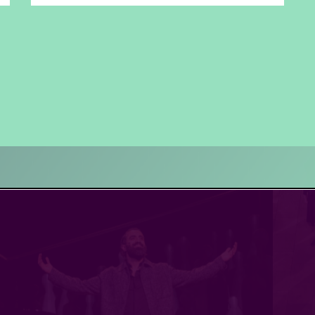
terview
AND WET WET WET
- Love Is All Around