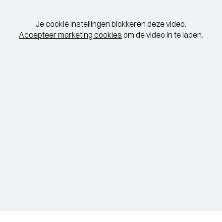
STADSPARK 100 JAAR
-
SC
Je cookie instellingen blokkeren deze video.
Legendarische concerten op de
Accepteer marketing cookies
om de video in te laden.
Drafbaan
EL
TERUGBLIK LUCAS EN