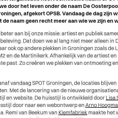
n we door het leven onder de naam De Oosterpoo
ningen, afgekort OPSB. Vandaag de dag zijn w
t de naam geen recht meer aan wie we zijn en 
beter aan bij onze missie: artiest en publiek sam
 beleving. Dat doen we al lang niet meer alleen in
r ook op andere plekken in Groningen zoals de L
2 en de Martinikerk. Afhankelijk van de artiest en
ste past. Zo creëren we plekken van ontmoeting e
anaf vandaag SPOT Groningen, de locaties blijven
en. Met de lancering van de nieuwe organisatie
jl en website. De huisstijl is ontwikkeld door
Lisa 
isstijl door naar een webontwerp en
Arno Hoogma
na. Remi van Beekum van
Kiemfabriek
maakte het 
Terugblik
WA