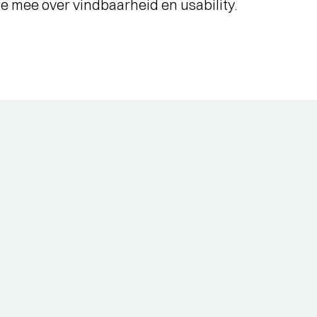
e mee over vindbaarheid en usability.
WAT EEN JAAR MET FUSE!
-
- Al
Terugblik op Fuse als Artist in
je 
Residence
Short story