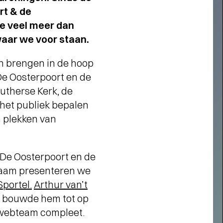
rt & de
e veel meer dan
waar we voor staan.
en brengen in de hoop
 De Oosterpoort en de
utherse Kerk, de
 het publiek bepalen
n plekken van
 De Oosterpoort en de
naam presenteren we
Sportel.
Arthur van’t
bouwde hem tot op
Short story
webteam compleet.
AROM MEMBER WORDEN?