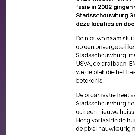
fusie in 2002 ginge
Stadsschouwburg Gro
deze locaties en doe
De nieuwe naam sluit 
op een onvergetelijke
Stadsschouwburg, maa
USVA, de drafbaan, EM
we de plek die het be
betekenis.
De organisatie heet v
Stadsschouwburg het
ook een nieuwe huissti
Hoog
vertaalde de hu
de pixel nauwkeurig 
THEATERMAKER STEEF DE