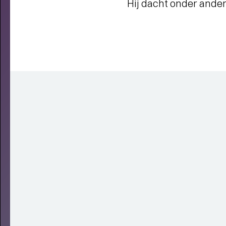
Hij dacht onder ander
JONG OVER TULIP TOWN
-
Operette, punk, humor, liefde en
kartonnen magie