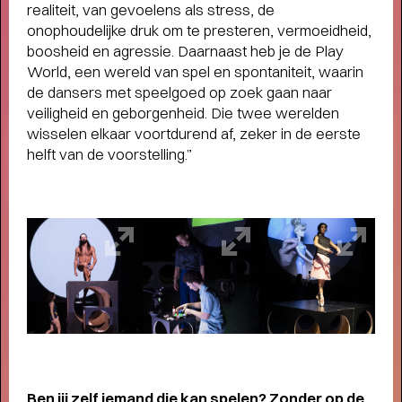
realiteit, van gevoelens als stress, de
onophoudelijke druk om te presteren, vermoeidheid,
boosheid en agressie. Daarnaast heb je de Play
World, een wereld van spel en spontaniteit, waarin
de dansers met speelgoed op zoek gaan naar
veiligheid en geborgenheid. Die twee werelden
wisselen elkaar voortdurend af, zeker in de eerste
FAMILIE VOORSTELLINGEN VOOR
helft van de voorstelling.”
KLEINE EN GROTE KINDEREN
-
Schuif aan bij SPOT voor het mooiste jeugdtheater!
Ben jij zelf iemand die kan spelen? Zonder op de