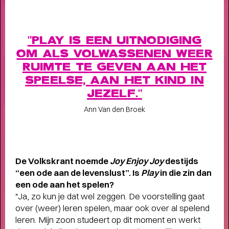
Terugblik
WAT EEN JAAR MET FUSE!
- Terugblik
"PLAY IS EEN UITNODIGING
op Fuse als Artist in Residence
OM ALS VOLWASSENEN WEER
RUIMTE TE GEVEN AAN HET
SPEELSE, AAN HET KIND IN
JEZELF."
Ann Van den Broek
De Volkskrant noemde
Joy Enjoy Joy
destijds
“een ode aan de levenslust”. Is
Play
in die zin dan
een ode aan het spelen?
“Ja, zo kun je dat wel zeggen. De voorstelling gaat
over (weer) leren spelen, maar ook over al spelend
leren. Mijn zoon studeert op dit moment en werkt