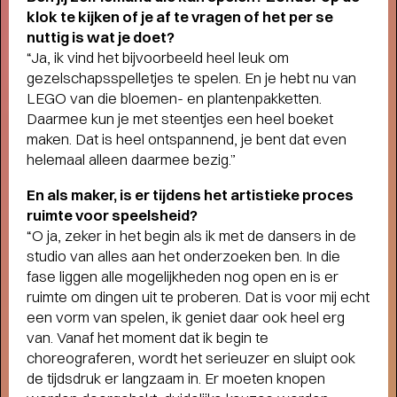
klok te kijken of je af te vragen of het per se
nuttig is wat je doet?
“Ja, ik vind het bijvoorbeeld heel leuk om
gezelschapsspelletjes te spelen. En je hebt nu van
LEGO van die bloemen- en plantenpakketten.
Daarmee kun je met steentjes een heel boeket
maken. Dat is heel ontspannend, je bent dat even
helemaal alleen daarmee bezig.”
Short story
En als maker, is er tijdens het artistieke proces
STADSPARK 100 JAAR
- Legendarische
ruimte voor speelsheid?
concerten op de Drafbaan
“O ja, zeker in het begin als ik met de dansers in de
studio van alles aan het onderzoeken ben. In die
fase liggen alle mogelijkheden nog open en is er
ruimte om dingen uit te proberen. Dat is voor mij echt
een vorm van spelen, ik geniet daar ook heel erg
van. Vanaf het moment dat ik begin te
choreograferen, wordt het serieuzer en sluipt ook
de tijdsdruk er langzaam in. Er moeten knopen