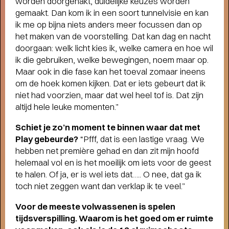
worden doorgehakt, duidelijke keuzes worden
gemaakt. Dan kom ik in een soort tunnelvisie en kan
ik me op bijna niets anders meer focussen dan op
het maken van de voorstelling. Dat kan dag en nacht
doorgaan: welk licht kies ik, welke camera en hoe wil
ik die gebruiken, welke bewegingen, noem maar op.
Maar ook in die fase kan het toeval zomaar ineens
om de hoek komen kijken. Dat er iets gebeurt dat ik
niet had voorzien, maar dat wel heel tof is. Dat zijn
altijd hele leuke momenten.”
Interview
Schiet je zo’n moment te binnen waar dat met
CHOREOGRAAF CONNOR
Play gebeurde?
“Pfff, dat is een lastige vraag. We
SCHUMACHER OVER RAGING
hebben net première gehad en dan zit mijn hoofd
AGAINST VARIOUS ELEMENTS
-
helemaal vol en is het moeilijk om iets voor de geest
Raven voor het leven
te halen. Of ja, er is wel iets dat….. O nee, dat ga ik
toch niet zeggen want dan verklap ik te veel.”
Voor de meeste volwassenen is spelen
tijdsverspilling. Waarom is het goed om er ruimte