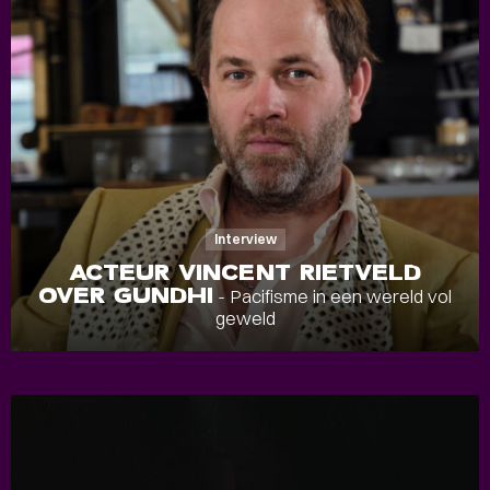
Interview
ACTEUR VINCENT RIETVELD
OVER GUNDHI
- Pacifisme in een wereld vol
geweld