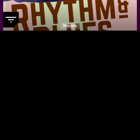
Nieuws
DE RHYTHM & BLUES NIGHT
WEBSITE IS IN EEN NIEUW
JASJE GESTOKEN
- Ontdek nu de
vernieuwde festivalwebsite