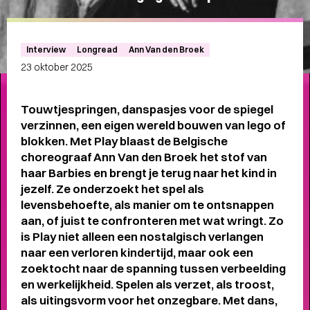
Meet the band
Longread
MEET THE BAND:
Interview
Longread
Ann Van den Broek
MUMFORD & SONS
-
23 oktober 2025
Touwtjespringen, danspasjes voor de spiegel
verzinnen, een eigen wereld bouwen van lego of
blokken. Met Play blaast de Belgische
ALLE STORIES
VAN
choreograaf Ann Van den Broek het stof van
haar Barbies en brengt je terug naar het kind in
SPOT GRONINGEN:
jezelf. Ze onderzoekt het spel als
NIEUWS
,
INTERVIEWS
,
levensbehoefte, als manier om te ontsnappen
aan, of juist te confronteren met wat wringt. Zo
COLUMNS
,
KORTE
EN
is Play niet alleen een nostalgisch verlangen
LANGE VERHALEN
naar een verloren kindertijd, maar ook een
zoektocht naar de spanning tussen verbeelding
en werkelijkheid. Spelen als verzet, als troost,
als uitingsvorm voor het onzegbare. Met dans,