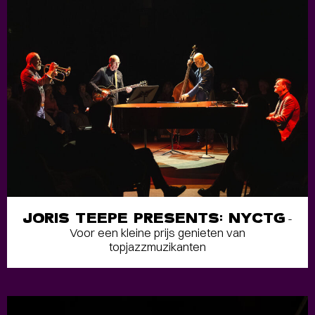
JORIS TEEPE PRESENTS: NYCTG
-
Voor een kleine prijs genieten van
topjazzmuzikanten