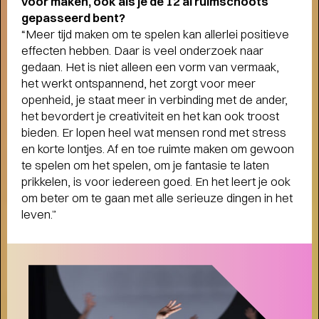
voor maken, ook als je de 12 al ruimschoots
gepasseerd bent?
“Meer tijd maken om te spelen kan allerlei positieve
effecten hebben. Daar is veel onderzoek naar
gedaan. Het is niet alleen een vorm van vermaak,
het werkt ontspannend, het zorgt voor meer
openheid, je staat meer in verbinding met de ander,
het bevordert je creativiteit en het kan ook troost
bieden. Er lopen heel wat mensen rond met stress
en korte lontjes. Af en toe ruimte maken om gewoon
te spelen om het spelen, om je fantasie te laten
prikkelen, is voor iedereen goed. En het leert je ook
om beter om te gaan met alle serieuze dingen in het
leven.”
LOVE LIVE: 400+ NIEUWE
VOORSTELLINGEN EN
CONCERTEN
- Start kaartverkoop vanaf 26
mei (members) en 28 mei