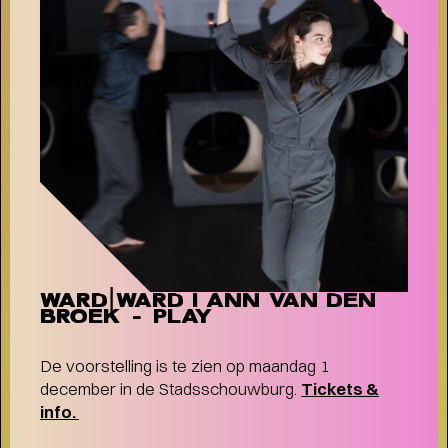
WARD|WARD I ANN VAN DEN
BROEK - PLAY
TERUGBLIK LUCAS EN ARTHUR
De voorstelling is te zien op maandag 1
JUSSEN MET ACADEMY OF ST.
december in de Stadsschouwburg.
Tickets &
MARTIN IN THE FIELDS
- Terugblik
info.
Lucas en Arthur Jussen met Academy of St. Martin
in the Fields