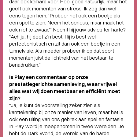
daar ook keihard voor. Heel goed natuurlijk, maar het
geeft ook momenten van stress. Ik zeg dan wel
eens tegen hem: ‘Probeer het ook een beetje als
Short story
een spel te zien. Neem het serieus, maar maak het
WAAROM MEMBER WORDEN?
ook niet te zwaar.’” Neemt hij jouw advies ter harte?
- Als
member steun je ons én profiteer je van veel
“Ach ja, hij doet z’n best. Hij is best wel
voordelen, zoals voorrang bij de kaartverkoop.
perfectionistisch en zit dan ook een beetje in een
tunnelvisie. Als moeder probeer ik op dat soort
momenten juist de lichtheid van het bestaan te
benadrukken.”
Is Play een commentaar op onze
prestatiegerichte samenleving, waar vrijwel
alles wat wij doen meetbaar en efficiënt moet
zijn?
“Ja, je kunt de voorstelling zeker zien als
kanttekening bij onze manier van leven, maar het is
ook een uiting van ons gebrek aan spel en fantasie.
In Play word je meegenomen in twee werelden. Je
hebt de Dark World, de wereld van de harde