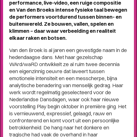
performance, live-video, een ruige compositie
en Van den Broeks intense fysieke taal bewegen
de performers voortdurend tussen binnen- en
buitenwereld. Ze bouwen, vallen, spelen en
klimmen – daar waar verbeelding en realiteit
elkaar raken en botsen.
Van den Broek is al jaren een gevestigde naam in de
hedendaagse dans. Met haar gezelschap
WArd/waRD ontwikkelt ze al ruim twee decennia
een eigenzinnig oeuvre dat laveert tussen
emotionele intensiteit en een messcherpe, bijna
analytische benadering van menselijk gedrag. Haar
werk wordt regelmatig geselecteerd voor de
Nederlandse Dansdagen, waar ook haar nieuwe
voorstelling Play begin oktober in première ging. Het
is vernieuwend, expressief, gelaagd, rauw en
confronterend en komt voort uit een persoonlijke
betrokkenheid. De hang naar het donkere en
THEATERMAKER STEEF DE JONG
tragische had vaak de overhand in haar
OVER TULIP TOWN
- Operette, punk,