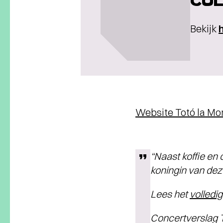
CUL
Bekijk
Website Totó la M
“Naast koffie en 
koningin van deze
Lees het
volledi
Concertverslag T