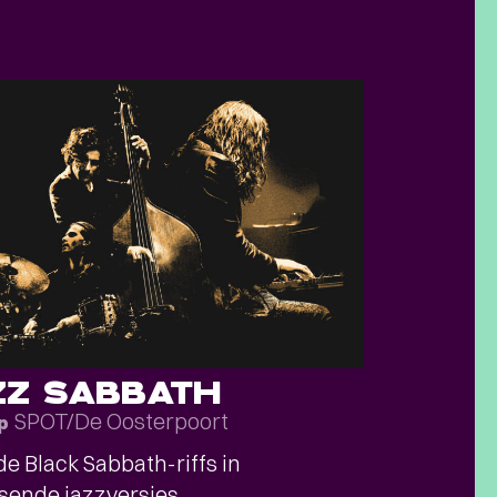
ZZ SABBATH
SPOT/De Oosterpoort
p
e Black Sabbath-riffs in
sende jazzversies