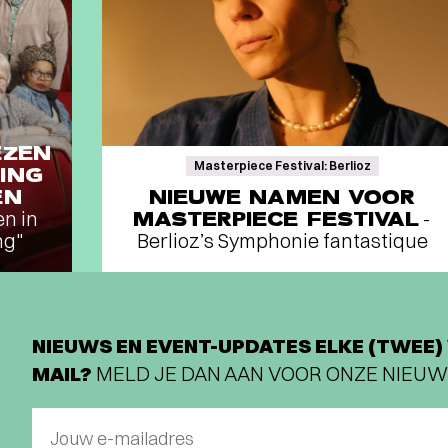
EZEN
Masterpiece Festival: Berlioz
ING
EN
NIEUWE NAMEN VOOR
en in
MASTERPIECE FESTIVAL
-
ng"
Berlioz’s Symphonie fantastique
NIEUWS EN EVENT-UPDATES ELKE (TWEE) 
MAIL?
MELD JE DAN AAN VOOR ONZE NIEUW
Jouw e-mailadres