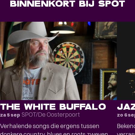
BINNENKORT BIJ SPOT
THE WHITE BUFFALO
JA
SPOT/De Oosterpoort
za 5 sep
zo 6 se
Verhalende songs die ergens tussen
Bekend
donkere country, blues en roots zweven
verras