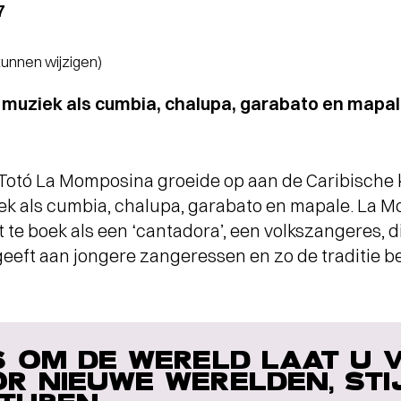
7
 kunnen wijzigen)
 muziek als cumbia, chalupa, garabato en mapal
Totó La Momposina groeide op aan de Caribische 
ek als cumbia, chalupa, garabato en mapale. La M
t te boek als een ‘cantadora’, een volkszangeres, d
eeft aan jongere zangeressen en zo de traditie b
S OM DE WERELD LAAT U 
R NIEUWE WERELDEN, STI