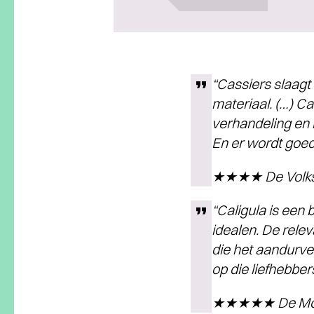
“Cassiers slaagt
materiaal. (…) C
verhandeling en 
En er wordt goe
★★★★ De Volks
“Caligula is een
idealen. De relev
die het aandurve
op die liefhebber
★★★★★ De Mo