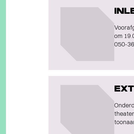
INL
Voorafg
om 19.0
050-36
EXT
Onder
theate
toonaan