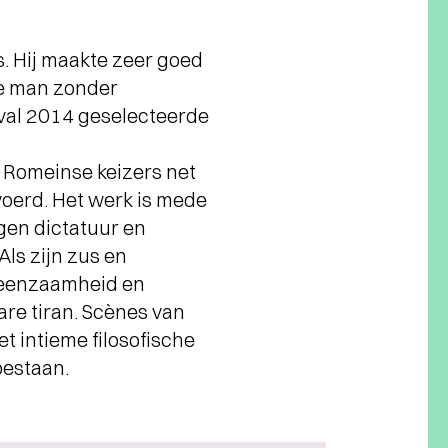
. Hij maakte zeer goed
‘De man zonder
val 2014 geselecteerde
e Romeinse keizers net
oerd. Het werk is mede
gen dictatuur en
Als zijn zus en
De eenzaamheid en
re tiran. Scènes van
 intieme filosofische
bestaan.