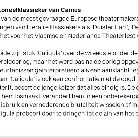
toneelklassieker van Camus
n van de meest gevraagde Europese theatermakers
en van literaire klassiekers als ‘Duister Hart’, 
het voor het Vlaamse en Nederlands Theaterfesti
ide zijn stuk ‘Caligula’ over de wreedste onder d
eldoorlog, maar het werd pas na de oorlog opgev
eurtenissen geïnterpreteerd als een aanklacht te
r ‘Caligula’ is ook een confrontatie met de dood. 
terft, beseft de jonge keizer dat alles eindig is. 
j hem losmaakt, verandert hem in een onberekenba
bruik en vernederende brutaliteit wisselen af met
igula probeert door te dringen tot de zin van het 