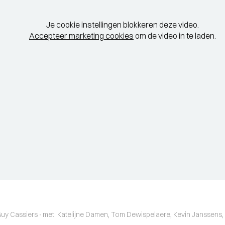
Je cookie instellingen blokkeren deze video.
Accepteer marketing cookies
om de video in te laden.
: Guy Cassiers ∙ met: Katelijne Damen, Tom Dewispelaere, Kevin Janssen