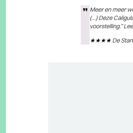
Meer en meer wor
(…) Deze Caligula
voorstelling.” Le
★★★★ De Stan