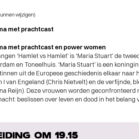
 kunnen wijzigen)
ama met prachtcast
rama met prachtcast en power women
ngen ‘Hamlet vs Hamlet’ is ‘Maria Stuart’ de twe
dam en Toneelhuis. ‘Maria Stuart’ is een koning
innen uit de Europese geschiedenis elkaar naar h
h I van Engeland (Chris Nietvelt) en de verfijnde, 
ina Reijn). Deze vrouwen worden geconfronteerd m
cht: beslissen over leven en dood in het belang v
EIDING OM 19.15