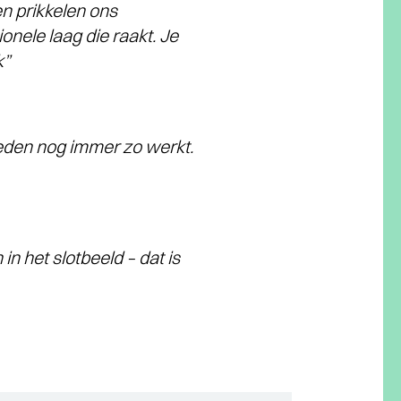
n prikkelen ons
nele laag die raakt. Je
k”
eden nog immer zo werkt.
n het slotbeeld – dat is