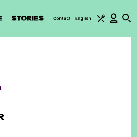
E
STORIES
Contact
English
&
R