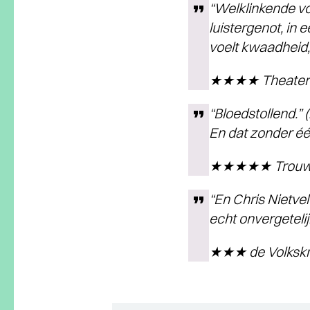
“Welklinkende vo
luistergenot, in
voelt kwaadheid,
★★★★ Theaterk
“Bloedstollend.”
En dat zonder éé
★★★★★ Trou
“En Chris Nietve
echt onvergeteli
★★★ de Volkskr