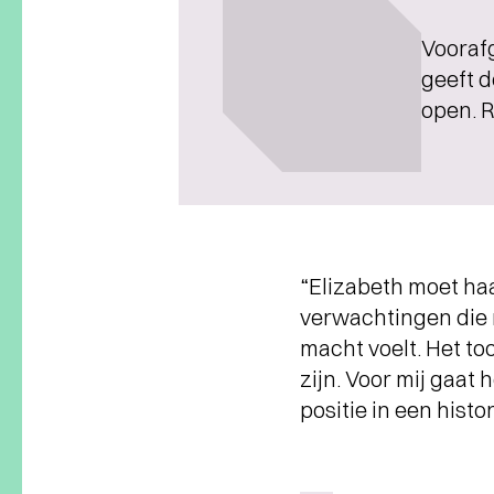
Voorafg
geeft d
open. R
“Elizabeth moet ha
verwachtingen die m
macht voelt. Het t
zijn. Voor mij gaat
positie in een hist