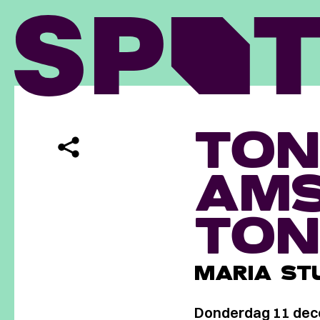
TON
AMS
TON
MARIA STU
Donderdag 11 de