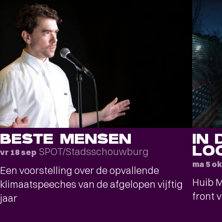
BESTE MENSEN
IN 
LO
SPOT/Stadsschouwburg
vr 18 sep
ma 5 ok
Een voorstelling over de opvallende
Huib M
klimaatspeeches van de afgelopen vijftig
front 
jaar