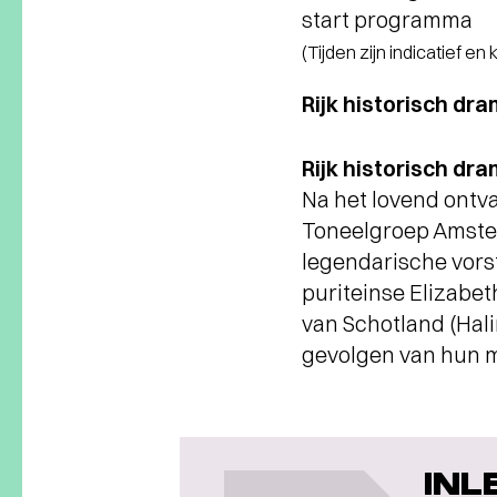
start programma
(Tijden zijn indicatief en
Rijk historisch dr
Rijk historisch d
Na het lovend ontva
Toneelgroep Amster
legendarische vorst
puriteinse Elizabet
van Schotland (Hal
gevolgen van hun ma
INL