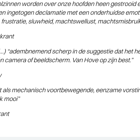
lzinnen worden over onze hoofden heen gestrooid e
 een ingetogen declamatie met een onderhuidse emotio
 frustratie, sluwheid, machtswellust, machtsmisbrui
rant
 (…) “adembnemend scherp in de suggestie dat het h
n camera of beeldscherm. Van Hove op zijn best.”
w
lt als mechanisch voortbewegende, eenzame vorstin i
jk mooi”
ant