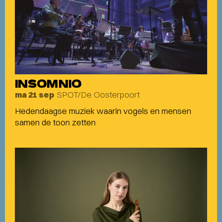
INSOMNIO
SPOT/De Oosterpoort
ma 21 sep
Hedendaagse muziek waarin vogels en mensen
samen de toon zetten