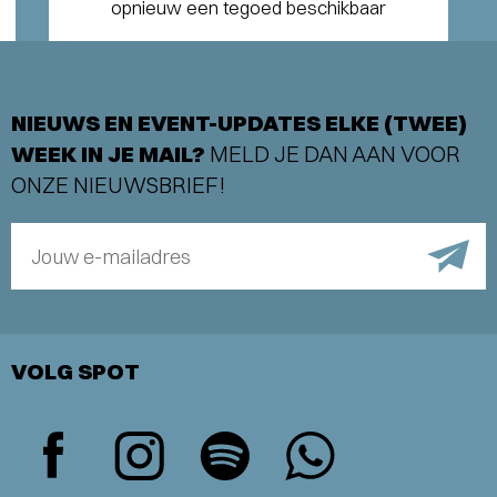
opnieuw een tegoed beschikbaar
NIEUWS EN EVENT-UPDATES ELKE (TWEE)
WEEK IN JE MAIL?
MELD JE DAN AAN VOOR
ONZE NIEUWSBRIEF!
Jouw e-mailadres
VOLG SPOT