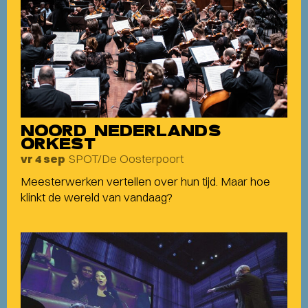
NOORD NEDERLANDS
ORKEST
SPOT/De Oosterpoort
vr 4 sep
Meesterwerken vertellen over hun tijd. Maar hoe
klinkt de wereld van vandaag?