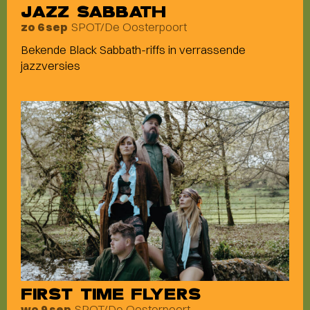
JAZZ SABBATH
SPOT/De Oosterpoort
zo 6 sep
Bekende Black Sabbath-riffs in verrassende
jazzversies
FIRST TIME FLYERS
SPOT/De Oosterpoort
wo 9 sep