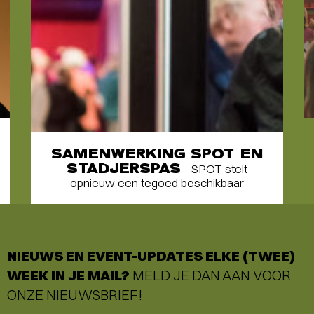
SAMENWERKING SPOT EN
STADJERSPAS
- SPOT stelt
opnieuw een tegoed beschikbaar
NIEUWS EN EVENT-UPDATES ELKE (TWEE)
WEEK IN JE MAIL?
MELD JE DAN AAN VOOR
ONZE NIEUWSBRIEF!