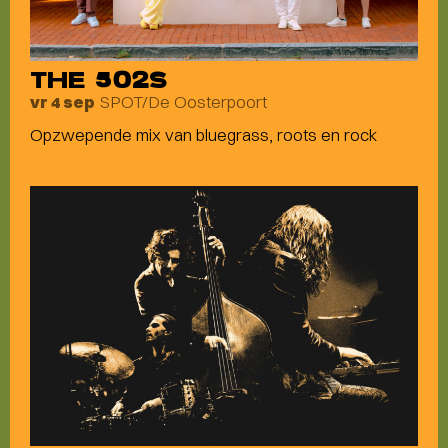
THE 502S
SPOT/De Oosterpoort
vr 4 sep
Opzwepende mix van bluegrass, roots en rock