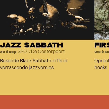
JAZZ SABBATH
FIR
SPOT/De Oosterpoort
zo 6 sep
wo 9 s
Bekende Black Sabbath-riffs in
Oprec
verrassende jazzversies
hooks