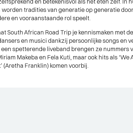
zelfsprekend en betekenisvol als het eten zelf. In 
n worden tradities van generatie op generatie do
ere en vooraanstaande rol speelt.
laat South African Road Trip je kennismaken met 
 dansers en musici dankzij persoonlijke songs en v
een spetterende liveband brengen ze nummers va
Miriam Makeba en Fela Kuti, maar ook hits als ‘We A
’ (Aretha Franklin) komen voorbij.