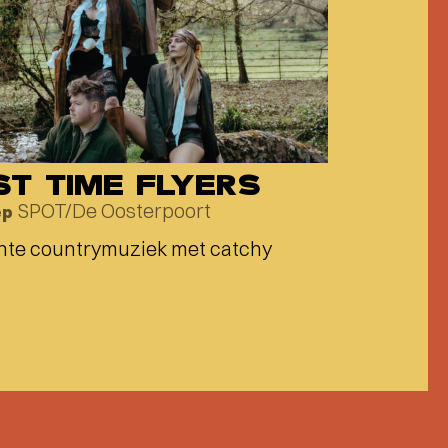
ST TIME FLYERS
SPOT/De Oosterpoort
ep
hte countrymuziek met catchy