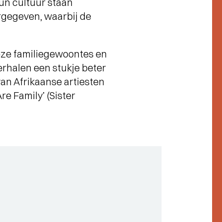
hun cultuur staan
orgegeven, waarbij de
deze familiegewoontes en
erhalen een stukje beter
n Afrikaanse artiesten
re Family’ (Sister