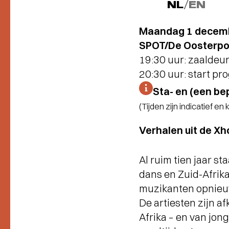
NL
/
EN
Maandag 1 decem
SPOT/De Oosterpoor
19:30 uur: zaaldeu
20:30 uur: start p
Sta- en (een be
(Tijden zijn indicatief en
Verhalen uit de Xh
Al ruim tien jaar s
dans en Zuid-Afrik
muzikanten opnieuw
De artiesten zijn af
Afrika – en van jon