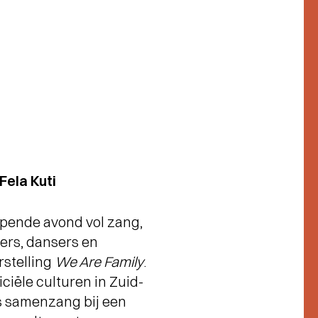
Fela Kuti
epende avond vol zang,
ers, dansers en
rstelling
We Are Family
.
iciële culturen in Zuid-
is samenzang bij een