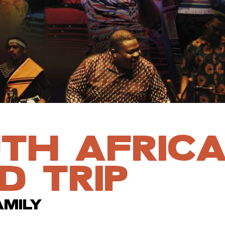
TH AFRIC
D TRIP
AMILY