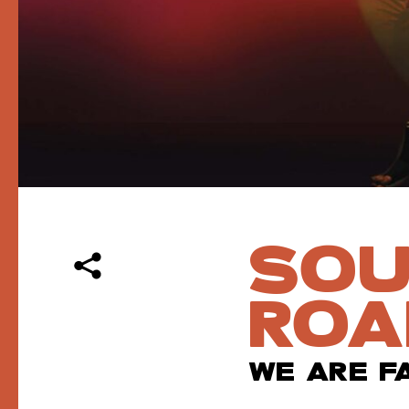
SOU
ROA
WE ARE F