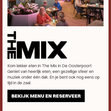
The
Mix
a
la
carte
menu
Kom lekker eten in The Mix in De Oosterpoort.
Geniet van heerlijk eten, een gezellige sfeer en
muziek onder één dak. En je bent ook nog eens op
tijd in de zaal.
BEKIJK MENU EN RESERVEER