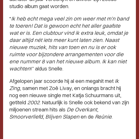
studio album gaat worden.
“
Ik heb echt mega veel zin om weer met m’n band
te toeren! Dat is gewoon echt het aller gaafste
wat er is. Een clubtour vind ik extra leuk, omdat je
daar altijd nét iets meer kunt laten zien. Naast
nieuwe muziek, hits van toen en nu is er ook
ruimte voor bijzondere arrangementen voor die
ene nummer 8 van het nieuwe album. Ik kan niet
wachten
!” aldus Snelle.
Afgelopen jaar scoorde hij al een megahit met
Ik
Zing
, samen met Zoë Livay, en onlangs bracht hij
nog een nieuwe single met Katja Schuurmans uit,
getiteld
2002
. Natuurlijk is Snelle ook bekend van zijn
miljoenen stream hits als
De Overkant
,
Smoorverliefd
,
Blijven Slapen
en de
Reünie
.