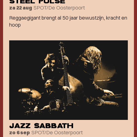
STEEL PULSE
SPOT/De Oosterpoort
za 22 aug
Reggaegigant brengt al 50 jaar bewustzijn, kracht en
hoop
JAZZ SABBATH
SPOT/De Oosterpoort
zo 6 sep