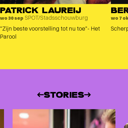
PATRICK LAUREIJ
BE
SPOT/Stadsschouwburg
wo 30 sep
wo 7 o
"Zijn beste voorstelling tot nu toe"- Het
Scherp
Parool
STORIES