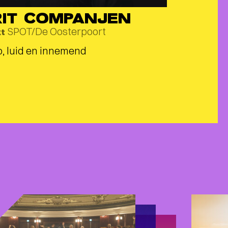
RIT COMPANJEN
SPOT/De Oosterpoort
kt
, luid en innemend