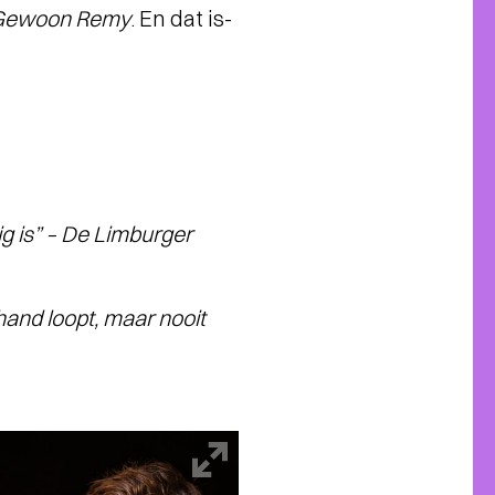
Gewoon Remy
. En dat is-
ig is” – De Limburger
 hand loopt, maar nooit