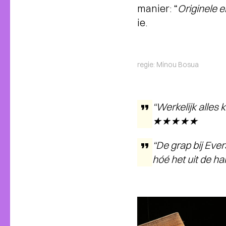
manier: “
Originele e
ie.
regie: Minou Bosua
“Werkelijk alles 
★★★★★
“De grap bij Ever
hóé het uit de h