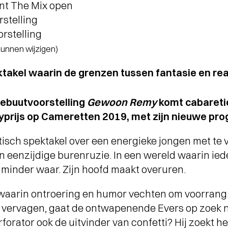
ant The Mix open
rstelling
orstelling
 kunnen wijzigen)
takel waarin de grenzen tussen fantasie en rea
debuutvoorstelling
Gewoon Remy
komt cabareti
ryprijs op Cameretten 2019, met zijn nieuwe p
isch spektakel over een energieke jongen met te vee
en eenzijdige burenruzie. In een wereld waarin iederee
s minder waar. Zijn hoofd maakt overuren.
g waarin ontroering en humor vechten om voorran
it vervagen, gaat de ontwapenende Evers op zoek 
forator ook de uitvinder van confetti? Hij zoekt het