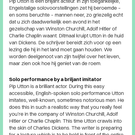
Pip Utton is een briljant acteur. In zijn toegankelijke,
Engelstalige solovoorstellingen zet hij beroemde –
en soms beruchte – mannen neer, zo griezelig echt
dat u zich daadwerkelijk een avond in het
gezelschap van Winston Churchill, Adolf Hitler of
Charlie Chaplin waant. Ditmaal kruipt Utton in de huid
van Dickens. De schrijver bereidt zich voor op een
lezing die hij in het land moet gaan houden. We
worden deelgenoot van zijn twijfel over het leven,
maar zien ook hoe hij geniet van de roem.
Solo performance by a briljant imitator
Pip Utton is a brilliant actor. During this easy
accessible, English-spoken solo performance Utton
imitates, well-known, sometimes notorious men. He
does this in such a realistic way that you really feel
you’re in the company of Winston Churchill, Adolf
Hitler or Charlie Chaplin. This time Utton crawls into
the skin of Charles Dickens. The writer is preparing
for a lecture which is to be held in front of the entire