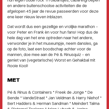
en andere buitenschoolse activiteiten die de
afgelopen 45 jaar de revue passeerden voor deze
ene keer nieuw leven inblazen.
Dat wordt dus een gezellige en vrolijke marathon –
voor Peter en Frank èn voor hun fans! Hop dus de
hele dag van het ene optreden naar het andere,
verwonder je in het museumpje, neem dansles, ga
op de foto, laat een boodschap achter voor de
mannen, doe mee aan de Pé & Rinusquiz – en
geniet van (vegetarische) Worst en Gehakbal mit
Rooie Kool!
MET
Pé & Rinus & Containers * Freek de Jonge * De
Bende * VandeStraat * Jan Veldman & Harry Niehof *
Bert Hadders & Herman Sandman * Meindert Talma
& Pieternel Teekens * Arjen Lubach & Janine