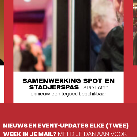
SAMENWERKING SPOT EN
STADJERSPAS
- SPOT stelt
opnieuw een tegoed beschikbaar
NIEUWS EN EVENT-UPDATES ELKE (TWEE)
WEEK IN JE MAIL?
MELD JE DAN AAN VOOR