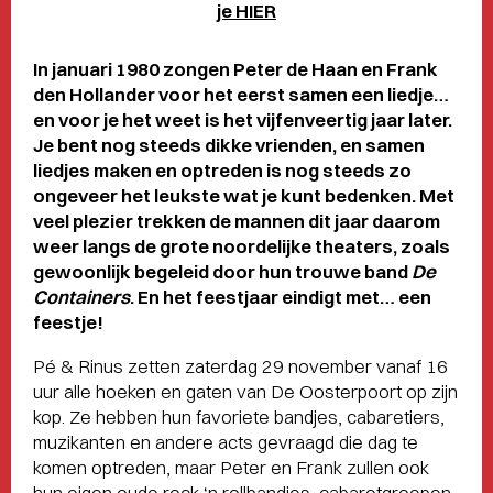
je HIER
In januari 1980 zongen Peter de Haan en Frank
den Hollander voor het eerst samen een liedje…
en voor je het weet is het vijfenveertig jaar later.
Je bent nog steeds dikke vrienden, en samen
liedjes maken en optreden is nog steeds zo
ongeveer het leukste wat je kunt bedenken. Met
veel plezier trekken de mannen dit jaar daarom
weer langs de grote noordelijke theaters, zoals
gewoonlijk begeleid door hun trouwe band
De
Containers
. En het feestjaar eindigt met… een
feestje!
Pé & Rinus zetten zaterdag 29 november vanaf 16
uur alle hoeken en gaten van De Oosterpoort op zijn
kop. Ze hebben hun favoriete bandjes, cabaretiers,
muzikanten en andere acts gevraagd die dag te
komen optreden, maar Peter en Frank zullen ook
hun eigen oude rock ‘n rollbandjes, cabaretgroepen