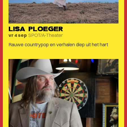
LISA PLOEGER
SPOT/A-Theater
vr 4 sep
Rauwe countrypop en verhalen diep uit het hart