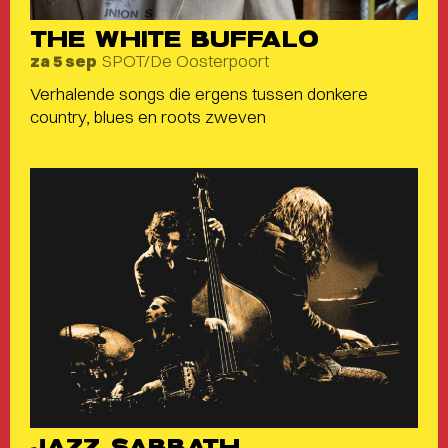
THE WHITE BUFFALO
SPOT/De Oosterpoort
za 5 sep
Verhalende songs die ergens tussen donkere
country, blues en roots zweven
JAZZ SABBATH