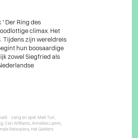
 ‘ Der Ring des
odlottige climax. Het
 Tijdens zijn wereldreis
 begint hun boosaardige
jk zowel Siegfried als
 Nederlandse
ld · zang en spel: Mati Turi,
, Ceri Williams, Annelies Lamm,
onale Reisopera, Het Gelders