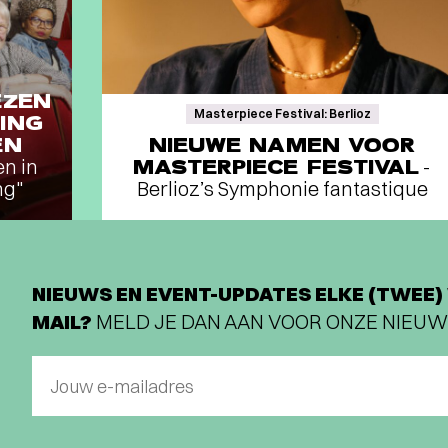
EZEN
Masterpiece Festival: Berlioz
ING
EN
NIEUWE NAMEN VOOR
en in
MASTERPIECE FESTIVAL
-
ng"
Berlioz’s Symphonie fantastique
NIEUWS EN EVENT-UPDATES ELKE (TWEE) 
MAIL?
MELD JE DAN AAN VOOR ONZE NIEUW
Jouw e-mailadres