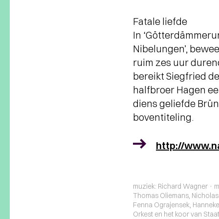
Fatale liefde
In ‘Götterdämmerung
Nibelungen’, bewee
ruim zes uur durend
bereikt Siegfried 
halfbroer Hagen een
diens geliefde Brün
boventiteling.
http://www.na
muziek: Richard Wagner · mu
Thomas Oliemans, Nicholas 
Fenna Ograjensek, Hanneke d
Orkest en het koor van Staa