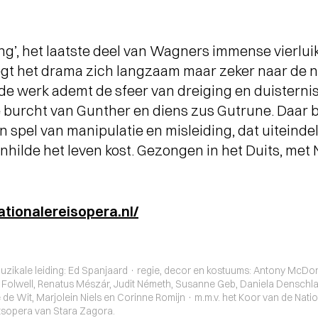
’, het laatste deel van Wagners immense vierluik
gt het drama zich langzaam maar zeker naar de no
e werk ademt de sfeer van dreiging en duisternis.
de burcht van Gunther en diens zus Gutrune. Daar
 spel van manipulatie en misleiding, dat uiteindeli
nhilde het leven kost. Gezongen in het Duits, met
tionalereisopera.nl/
zikale leiding: Ed Spanjaard · regie, decor en kostuums: Antony McDona
Folwell, Renatus Mészár, Judit Németh, Susanne Geb, Daniela Denschlag
e Wit, Marjolein Niels en Corinne Romijn · m.m.v. het Koor van de Nati
tsopera van Stara Zagora.