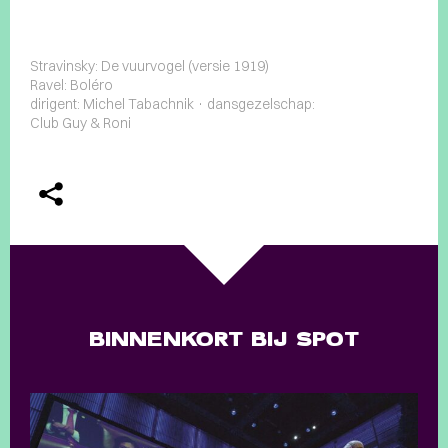
Stravinsky: De vuurvogel (versie 1919)
Ravel: Boléro
dirigent: Michel Tabachnik · dansgezelschap:
Club Guy & Roni
BINNENKORT BIJ SPOT