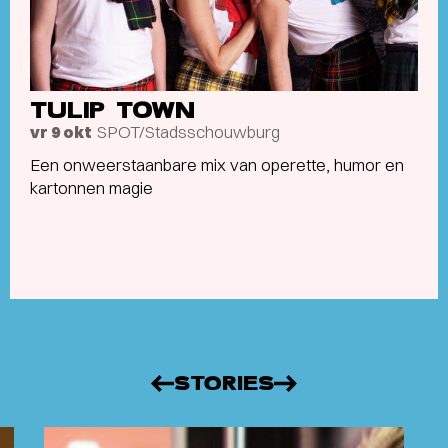
TULIP TOWN
SPOT/Stadsschouwburg
vr 9 okt
Een onweerstaanbare mix van operette, humor en
kartonnen magie
STORIES