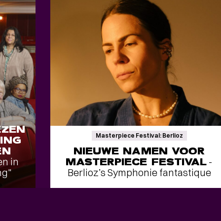
EZEN
Masterpiece Festival: Berlioz
ING
EN
NIEUWE NAMEN VOOR
en in
MASTERPIECE FESTIVAL
-
ng"
Berlioz’s Symphonie fantastique