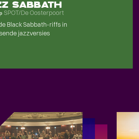
ZZ SABBATH
SPOT/De Oosterpoort
p
e Black Sabbath-riffs in
sende jazzversies