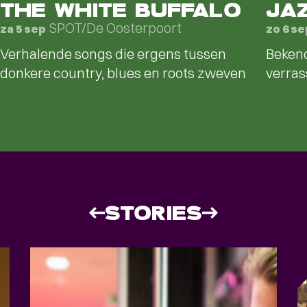
THE WHITE BUFFALO
JA
SPOT/De Oosterpoort
za 5 sep
zo 6 se
Verhalende songs die ergens tussen
Bekend
donkere country, blues en roots zweven
verras
STORIES