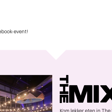
cebook-event!
The
Mix
a
la
carte
Kom lekker eten in The 