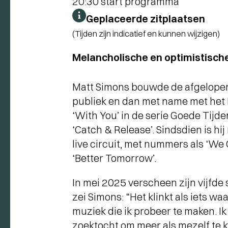
20:30 start programma
Geplaceerde zitplaatsen
(Tijden zijn indicatief en kunnen wijzigen)
Melancholische en optimistisch
Matt Simons bouwde de afgelopen
publiek en dan met name met het
‘With You’ in de serie Goede Tijde
‘Catch & Release’. Sindsdien is hi
live circuit, met nummers als ‘We 
‘Better Tomorrow’.
In mei 2025 verscheen zijn vijfde 
zei Simons: “Het klinkt als iets waar
muziek die ik probeer te maken. Ik 
zoektocht om meer als mezelf te kl