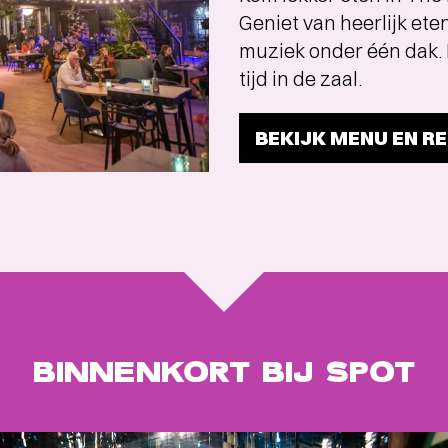
menu
Geniet van heerlijk ete
muziek onder één dak. 
tijd in de zaal.
BEKIJK MENU EN R
BINNENKORT BIJ SPOT