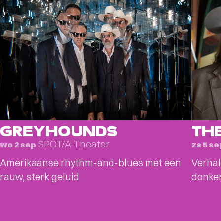
GREYHOUNDS
TH
SPOT/A-Theater
wo 2 sep
za 5 se
Amerikaanse rhythm-and-blues met een
Verhal
rauw, sterk geluid
donker