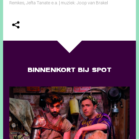
Remkes, Jefta Tanate e.a. | muziek: Joop van Brakel
BINNENKORT BIJ SPOT