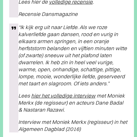
Lees hier de
volledige recensie
.
Recensie Dansmagazine
“Ik kijk erg uit naar Liefde. Als we roze
kalverliefde gaan dansen, rood en vurig in
elkaars armen springen, in een oranje
herfststorm belanden en vijftien minuten witte
(of zwarte) sneeuw uit het plafond laten
dwarrelen. Ik heb zin in heel veel vurige,
warme, open, onhandige, schattige, pittige,
lompe, mooie, wonderlijke liefde, geserveerd
met taart en slagroom. Of iets anders.”
Lees
hier het volledige interview
met Moniek
Merkx (de regisseur) en acteurs Dane Badal
& Nastaran Razawi.
Interview met Moniek Merkx (regisseur) in het
Algemeen Dagblad (2016)