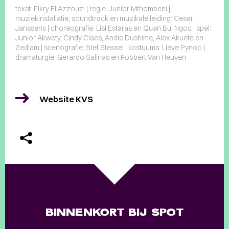
tekst: Fikry El Azzouzi | regie: Junior Mthombeni |
muziekinstallatie, soundtrack en muzikale leiding: Cesar
Janssens | choreografie: Lisi Estaras en Quan Bui Ngoc | spel:
Junior Akwety, Cindy Claes, Andie Dushime, Alex Akuete en
Zediam | scenografie: Stef Stessel | kostuums: Lieve Pynoo |
dramaturgie: Gerardo Salinas en Robbert Van Heuven
Website KVS
BINNENKORT BIJ SPOT