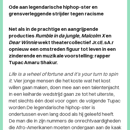
Ode aan legendarische hiphop-ster en
grensverleggende strijder tegen racisme
Net als in de prachtige en aangrijpende
producties
Rumble in da jungle
,
Malcolm X
en
Dear Winnie
wekt theatercollectief Jr.cE.sA.r
opnieuw een omstreden figuur tot leven in een
zinderende en muzikale voorstelling: rapper
Tupac Amaru Shakur.
Life is a wheel of fortune and it’s your turn to spin
it.
Vier jonge mensen die het koste wat het kost
willen gaan maken, doen mee aan een talentenjacht.
In een keiharde wedstrijd gaan ze tot het uiterste,
met slechts één doel voor ogen: de volgende Tupac
worden.De legendarische hiphop-ster is
ondertussen even lang dood als hij geleefd heeft.
De man die in zijn nummers de onrechtvaardigheden
die Afro-Amerikanen moeten ondergaan aan de kaak