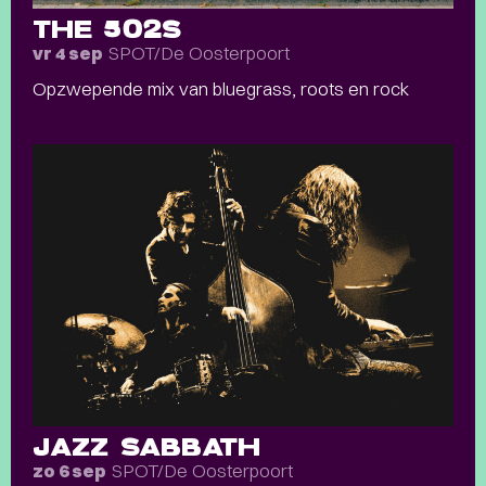
THE 502S
SPOT/De Oosterpoort
vr 4 sep
Opzwepende mix van bluegrass, roots en rock
JAZZ SABBATH
SPOT/De Oosterpoort
zo 6 sep