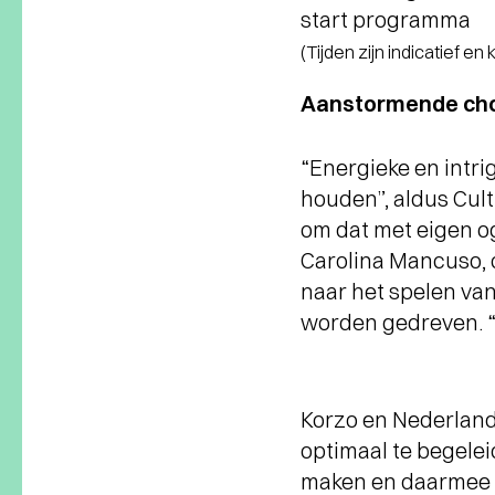
start programma
(Tijden zijn indicatief en
Aanstormende chor
“Energieke en intri
houden”, aldus Cul
om dat met eigen og
Carolina Mancuso, o
naar het spelen van
worden gedreven. “E
Korzo en Nederlan
optimaal te begele
maken en daarmee o