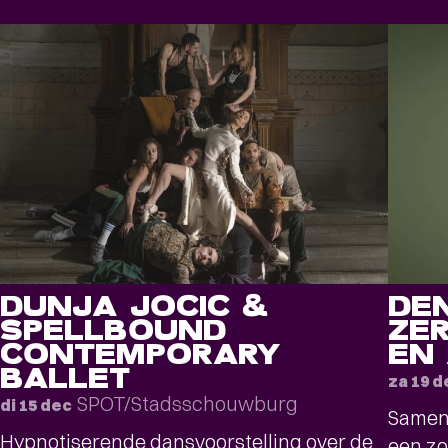
DUNJA JOCIC &
DE
SPELLBOUND
ZE
CONTEMPORARY
EN
BALLET
za 19 d
SPOT/Stadsschouwburg
di 15 dec
Samens
Hypnotiserende dansvoorstelling over de
een zo