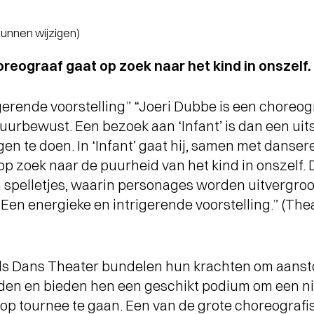
 kunnen wijzigen)
eograaf gaat op zoek naar het kind in onszelf.
gerende voorstelling” “Joeri Dubbe is een choreog
tuurbewust. Een bezoek aan ‘Infant’ is dan een ui
en te doen. In ‘Infant’ gaat hij, samen met dans
p zoek naar de puurheid van het kind in onszelf. 
 spelletjes, waarin personages worden uitvergroot
en energieke en intrigerende voorstelling.” (Thea
ds Dans Theater bundelen hun krachten om aan
iden en bieden hen een geschikt podium om een n
p tournee te gaan. Een van de grote choreografi