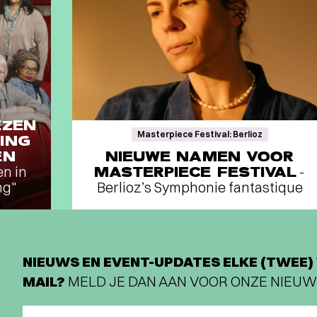
EZEN
Masterpiece Festival: Berlioz
ING
EN
NIEUWE NAMEN VOOR
en in
MASTERPIECE FESTIVAL
-
ng"
Berlioz’s Symphonie fantastique
NIEUWS EN EVENT-UPDATES ELKE (TWEE) 
MAIL?
MELD JE DAN AAN VOOR ONZE NIEUW