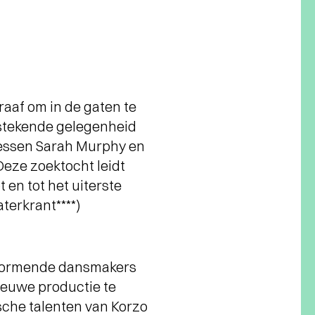
raaf om in de gaten te
tstekende gelegenheid
eressen Sarah Murphy en
Deze zoektocht leidt
 en tot het uiterste
terkrant****)
stormende dansmakers
ieuwe productie te
sche talenten van Korzo