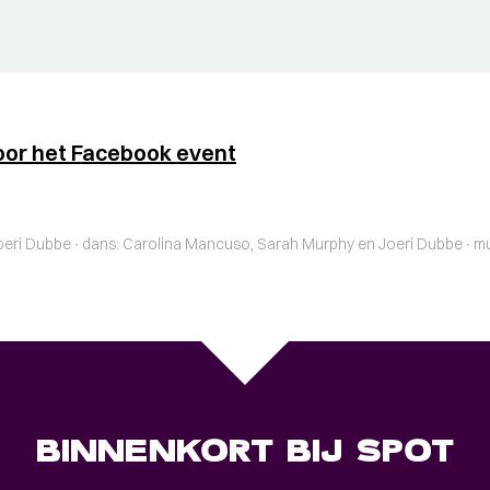
oor het Facebook event
eri Dubbe ∙ dans: Carolina Mancuso, Sarah Murphy en Joeri Dubbe ∙ muz
BINNENKORT BIJ SPOT