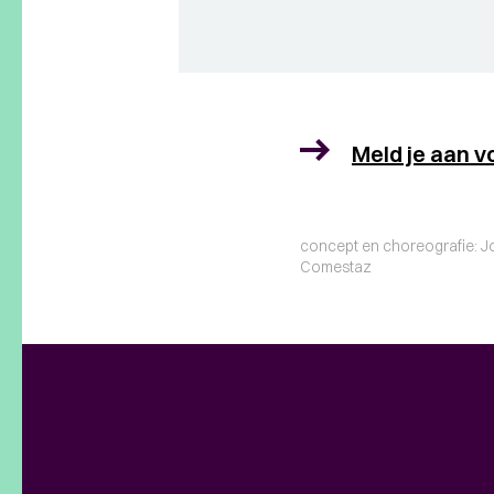
Meld je aan v
concept en choreografie: Jo
Comestaz