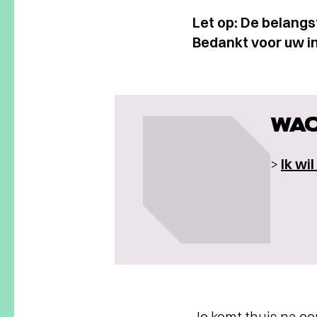
Let op: De belangs
Bedankt voor uw i
WAC
>
Ik wi
Je komt thuis na ee