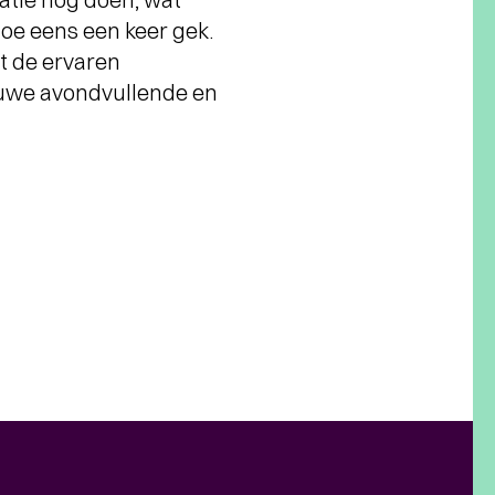
doe eens een keer gek.
at de ervaren
euwe avondvullende en