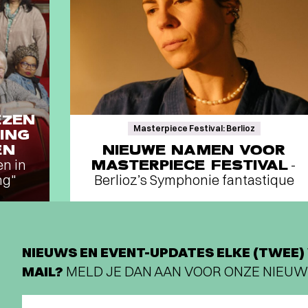
EZEN
Masterpiece Festival: Berlioz
ING
EN
NIEUWE NAMEN VOOR
en in
MASTERPIECE FESTIVAL
-
ng"
Berlioz’s Symphonie fantastique
NIEUWS EN EVENT-UPDATES ELKE (TWEE) 
MAIL?
MELD JE DAN AAN VOOR ONZE NIEUW