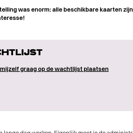
telling was enorm: alle beschikbare kaarten zijn
nteresse!
HTLIJST
l mijzelf graag op de wachtlijst plaatsen
n lange dag werken. Eigenlijk moet je de administ