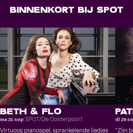
BINNENKORT BIJ SPOT
BETH & FLO
PAT
SPOT/De Oosterpoort
ma 21 sep
di 29 s
Virtuoos pianospel, sprankelende liedjes
"Zijn b