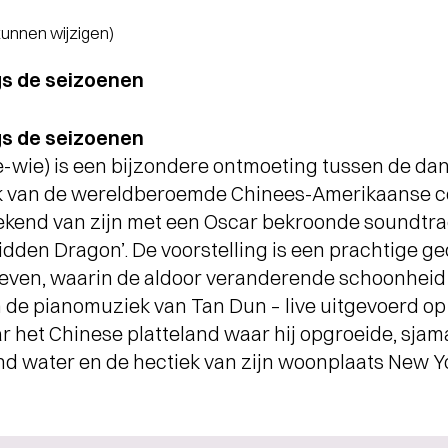
 kunnen wijzigen)
gs de seizoenen
gs de seizoenen
oe-wie) is een bijzondere ontmoeting tussen de d
k van de wereldberoemde Chinees-Amerikaanse co
bekend van zijn met een Oscar bekroonde soundtrac
idden Dragon’. De voorstelling is een prachtige ge
leven, waarin de aldoor veranderende schoonheid 
n de pianomuziek van Tan Dun – live uitgevoerd op
het Chinese platteland waar hij opgroeide, sjama
nd water en de hectiek van zijn woonplaats New Y