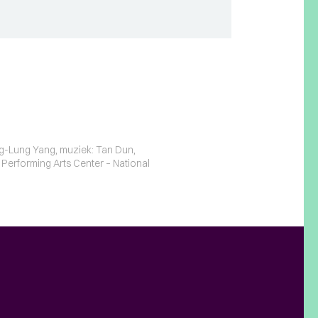
ing-Lung Yang, muziek: Tan Dun,
Performing Arts Center – National