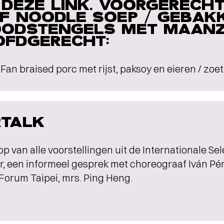
 DEZE LINK. VOORGERECHT
F NOODLE SOEP / GEBAK
OODSTENGELS MET MAAN
FDGERECHT:
Fan braised porc met rijst, paksoy en eieren / z
RTALK
op van alle voorstellingen uit de Internationale Sele
r, een informeel gesprek met choreograaf Iván Pére
Forum Taipei, mrs. Ping Heng.