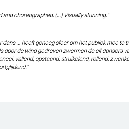
d and choreographed. (…) Visually stunning.”
ar dans … heeft genoeg sfeer om het publiek mee te t
ls door de wind gedreven zwermen de elf dansers v
oneel, vallend, opstaand, struikelend, rollend, zwenk
rtglijdend.”