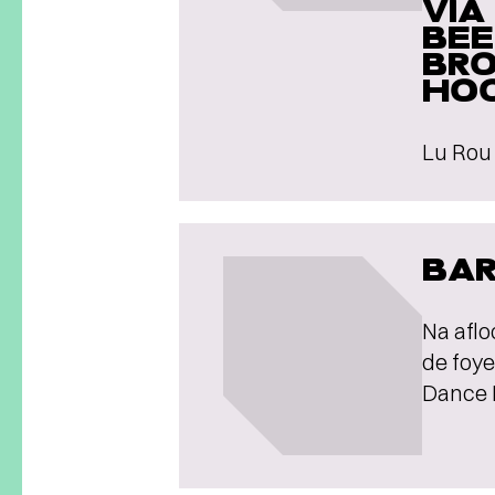
VIA
BEE
BR
HOO
Lu Rou 
BA
Na aflo
de foye
Dance 