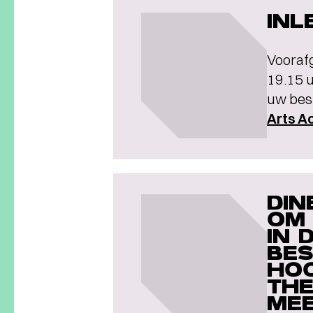
INL
Voorafg
19.15 u
uw best
Arts 
DIN
OM 
IN 
BES
HOO
THE
MEE