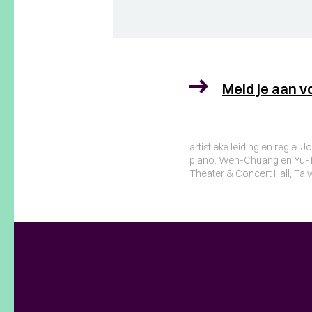
Meld je aan v
artistieke leiding en regie:
piano: Wen-Chuang en Yu-Tin
Theater & Concert Hall, Ta