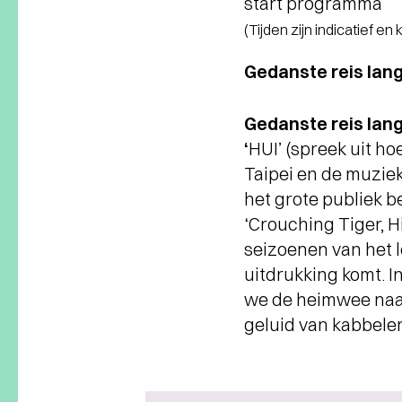
start programma
(Tijden zijn indicatief en
Gedanste reis lan
Gedanste reis lan
‘
HUI’ (spreek uit h
Taipei en de muzie
het grote publiek 
‘Crouching Tiger, H
seizoenen van het 
uitdrukking komt. I
we de heimwee naar 
geluid van kabbele