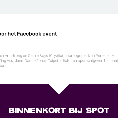
oor het Facebook event
 Josh Armstrong en Cathie Boyd (Cryptic), choreografie: Iván Pérez en M
g Hsu, dans: Dance Forum Taipei, initiator en opdrachtgever: National 
iwan
BINNENKORT BIJ SPOT