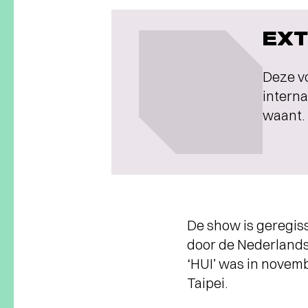
EXT
Deze vo
intern
waant. 
De show is geregis
door de Nederlands
‘HUI’ was in novem
Taipei.