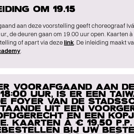
EIDING OM 19.15
aand aan deze voorstelling geeft choreograaf Ivá
ur., de deuren gaan om 19.00 uur open. Kaarten à 
elling of apart via deze
link
. De inleiding maakt v
Academy
.
ER VOORAFGAAND AAN DE
18:00 UUR, IS ER EEN TA
DE FOYER VAN DE STADS
TAANDE UIT EEN VOORGE
FDGERECHT EN EEN KOPJ
E. KAARTEN À € 19,50 P.P
BESTELLEN BIJ UW BESTE