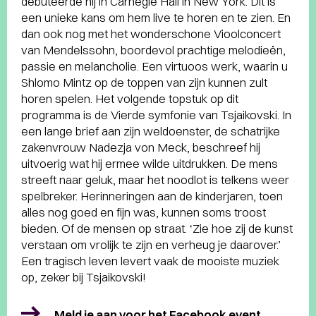
debuteerde hij in Carnegie Hall in New York. Dit is
een unieke kans om hem live te horen en te zien. En
dan ook nog met het wonderschone Vioolconcert
van Mendelssohn, boordevol prachtige melodieën,
passie en melancholie. Een virtuoos werk, waarin u
Shlomo Mintz op de toppen van zijn kunnen zult
horen spelen. Het volgende topstuk op dit
programma is de Vierde symfonie van Tsjaikovski. In
een lange brief aan zijn weldoenster, de schatrijke
zakenvrouw Nadezja von Meck, beschreef hij
uitvoerig wat hij ermee wilde uitdrukken. De mens
streeft naar geluk, maar het noodlot is telkens weer
spelbreker. Herinneringen aan de kinderjaren, toen
alles nog goed en fijn was, kunnen soms troost
bieden. Of de mensen op straat. ‘Zie hoe zij de kunst
verstaan om vrolijk te zijn en verheug je daarover.’
Een tragisch leven levert vaak de mooiste muziek
op, zeker bij Tsjaikovski!
Meld je aan voor het Facebook event