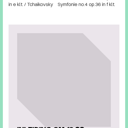
in e kl.t. / Tchaikovsky Symfonie no.4 op.36 in f kl.t.