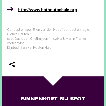
http://www.hethoutenhuis.org
Concept en spel: Elien van den Hoek * concept en regie:
Gienke Deuten *
spel: David van Griethuysen * muzikant: Martin Franke *
vormgeving:
Klijnbedrijf en Het Houten Huis
BINNENKORT BIJ SPOT