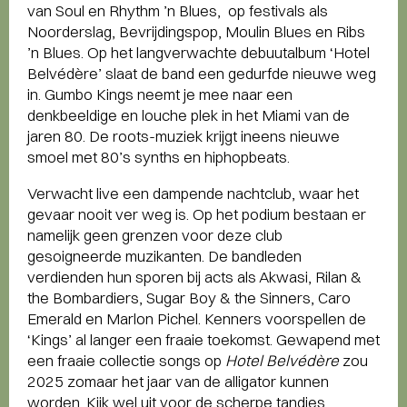
van Soul en Rhythm ’n Blues, op festivals als
Noorderslag, Bevrijdingspop, Moulin Blues en Ribs
’n Blues. Op het langverwachte debuutalbum ‘Hotel
Belvédère’ slaat de band een gedurfde nieuwe weg
in. Gumbo Kings neemt je mee naar een
denkbeeldige en louche plek in het Miami van de
jaren 80. De roots-muziek krijgt ineens nieuwe
smoel met 80’s synths en hiphopbeats.
Verwacht live een dampende nachtclub, waar het
gevaar nooit ver weg is. Op het podium bestaan er
namelijk geen grenzen voor deze club
gesoigneerde muzikanten. De bandleden
verdienden hun sporen bij acts als Akwasi, Rilan &
the Bombardiers, Sugar Boy & the Sinners, Caro
Emerald en Marlon Pichel. Kenners voorspellen de
‘Kings’ al langer een fraaie toekomst. Gewapend met
een fraaie collectie songs op
Hotel Belvédère
zou
2025 zomaar het jaar van de alligator kunnen
worden. Kijk wel uit voor de scherpe tandjes.