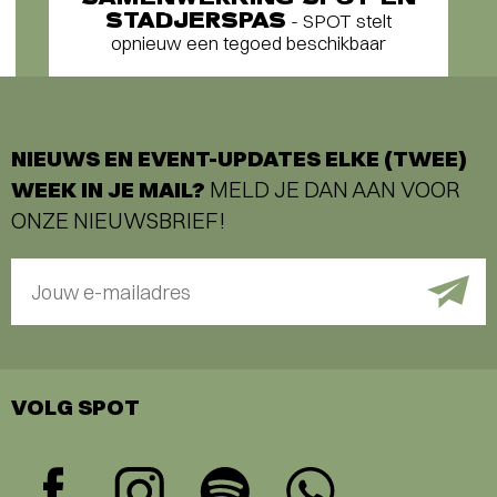
STADJERSPAS
- SPOT stelt
opnieuw een tegoed beschikbaar
NIEUWS EN EVENT-UPDATES ELKE (TWEE)
WEEK IN JE MAIL?
MELD JE DAN AAN VOOR
ONZE NIEUWSBRIEF!
Jouw e-mailadres
VOLG SPOT