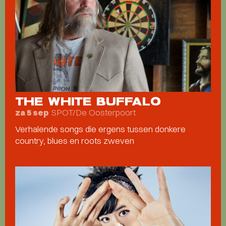
THE WHITE BUFFALO
SPOT/De Oosterpoort
za 5 sep
Verhalende songs die ergens tussen donkere
country, blues en roots zweven