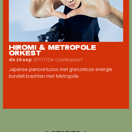
HIROMI & METROPOLE
ORKEST
SPOT/De Oosterpoort
do 10 sep
Japanse pianovirtuoos met grenzeloze energie
bundelt krachten met Metropole