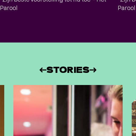
Parool
Parool
STORIES