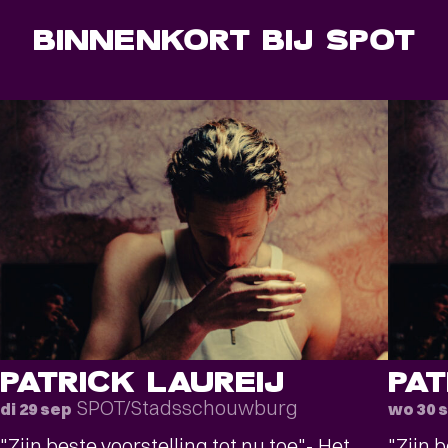
BINNENKORT BIJ SPOT
PATRICK LAUREIJ
PAT
SPOT/Stadsschouwburg
di 29 sep
wo 30 
"Zijn beste voorstelling tot nu toe"- Het
"Zijn b