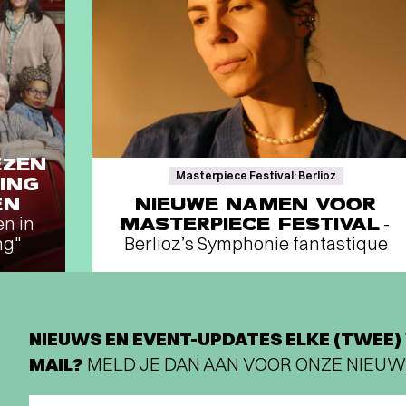
EZEN
Masterpiece Festival: Berlioz
ING
EN
NIEUWE NAMEN VOOR
en in
MASTERPIECE FESTIVAL
-
ng"
Berlioz’s Symphonie fantastique
NIEUWS EN EVENT-UPDATES ELKE (TWEE) 
MAIL?
MELD JE DAN AAN VOOR ONZE NIEUW