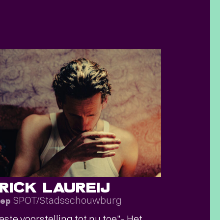
RICK LAUREIJ
SPOT/Stadsschouwburg
sep
este voorstelling tot nu toe"- Het