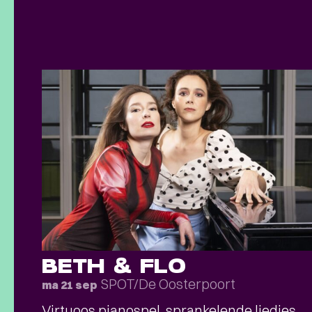
BETH & FLO
SPOT/De Oosterpoort
ma 21 sep
Virtuoos pianospel, sprankelende liedjes