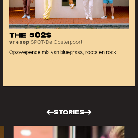
THE 502S
SPOT/De Oosterpoort
vr 4 sep
Opzwepende mix van bluegrass, roots en rock
STORIES