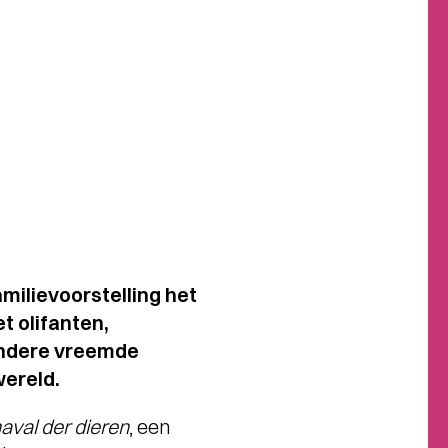
milievoorstelling het
t olifanten,
 andere vreemde
wereld.
aval der dieren
, een