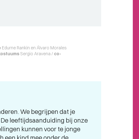
e
Edurne Rankin en Álvaro Morales
kostuums
Sergio Aravena /
co-
inderen. We begrijpen dat je
. De leeftijdsaanduiding bij onze
tellingen kunnen voor te jonge
och een kind mee onder de