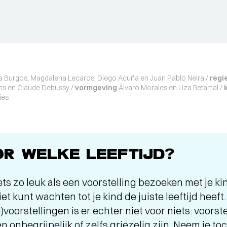
a Burgos, Magdalena Lecaros, Diego Acuña en Juan Pablo Neira /
regi
ns en Claude Debussy /
vormgeving
Álvaro Morales en Liza Retamal /
ies
R WELKE LEEFTIJD?
iets zo leuk als een voorstelling bezoeken met je k
et kunt wachten tot je kind de juiste leeftijd heeft
e)voorstellingen is er echter niet voor niets: voors
n onbegrijpelijk of zelfs griezelig zijn. Neem je t