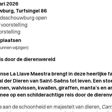
ari 2026
burg, Turfsingel 86
Stadsschouwburg open
voorstelling
orstelling
tplaatsen
 kunnen wijzigen)
is door de dierenwereld
se La Llave Maestra brengt in deze heerlijke fa
der Dieren van Saint-Saëns tot leven. Een stoe
nen, walvissen, kwallen, giraffen, manta’s en
ee op een schilderachtige reis door de dieren
e aan de schoonheid en majesteit van dieren,
Carn