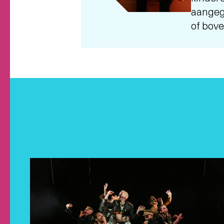
aangege
of bove