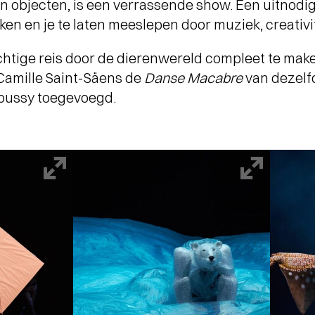
en objecten, is een verrassende show. Een uitnod
en en je te laten meeslepen door muziek, creativite
htige reis door de dierenwereld compleet te mak
 Camille Saint-Säens de
Danse Macabre
van dezelf
bussy toegevoegd.