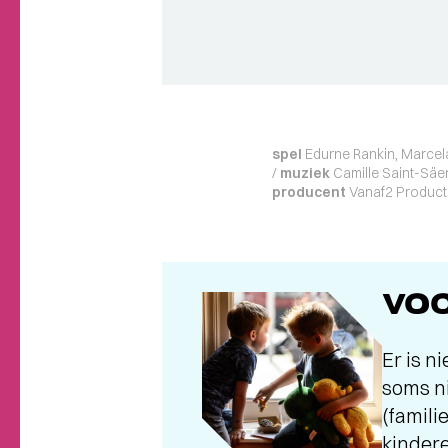
spel
Edurne Rankin, Marcel
/
muziek
Camille Saint-Säe
producent
Vanaf2 Product
VOO
Er is n
soms ni
(famili
kindere