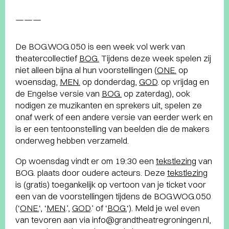
———
De BOG.WOG.050 is een week vol werk van
theatercollectief
BOG.
Tijdens deze week spelen zij
niet alleen bijna al hun voorstellingen (
ONE.
op
woensdag,
MEN.
op donderdag,
GOD
. op vrijdag en
de Engelse versie van
BOG.
op zaterdag), ook
nodigen ze muzikanten en sprekers uit, spelen ze
onaf werk of een andere versie van eerder werk en
is er een tentoonstelling van beelden die de makers
onderweg hebben verzameld.
Op woensdag vindt er om 19:30 een
tekstlezing
van
BOG. plaats door oudere acteurs. Deze
tekstlezing
is (gratis) toegankelijk op vertoon van je ticket voor
een van de voorstellingen tijdens de BOG.WOG.050
(‘
ONE.
‘, ‘
MEN
.’,
GOD
.’ of ‘
BOG.
‘). Meld je wel even
van tevoren aan via info@grandtheatregroningen.nl,