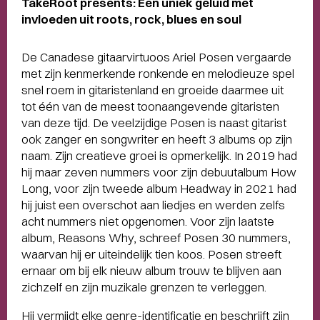
TakeRoot presents: Een uniek geluid met
invloeden uit roots, rock, blues en soul
De Canadese gitaarvirtuoos Ariel Posen vergaarde
met zijn kenmerkende ronkende en melodieuze spel
snel roem in gitaristenland en groeide daarmee uit
tot één van de meest toonaangevende gitaristen
van deze tijd. De veelzijdige Posen is naast gitarist
ook zanger en songwriter en heeft 3 albums op zijn
naam. Zijn creatieve groei is opmerkelijk. In 2019 had
hij maar zeven nummers voor zijn debuutalbum How
Long, voor zijn tweede album Headway in 2021 had
hij juist een overschot aan liedjes en werden zelfs
acht nummers niet opgenomen. Voor zijn laatste
album, Reasons Why, schreef Posen 30 nummers,
waarvan hij er uiteindelijk tien koos. Posen streeft
ernaar om bij elk nieuw album trouw te blijven aan
zichzelf en zijn muzikale grenzen te verleggen.
Hij vermijdt elke genre-identificatie en beschrijft zijn