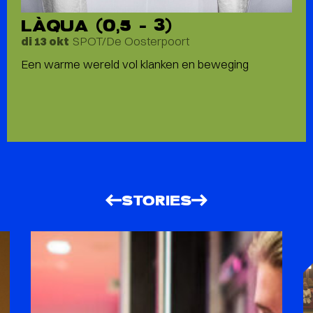
LÀQUA (0,5 – 3)
SPOT/De Oosterpoort
di 13 okt
Een warme wereld vol klanken en beweging
STORIES