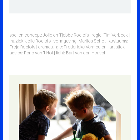
spel en concept: Jolle en Tjebbe Roelofs | regie: Tim Verbeek |
muziek: Jolle Roelofs | vormgeving: Marlies Schot | kostuums:
Freja Roelofs | dramaturgie: Frederieke Vermeulen | artistiek
advies: René van ’t Hof | licht: Bart van den Heuvel