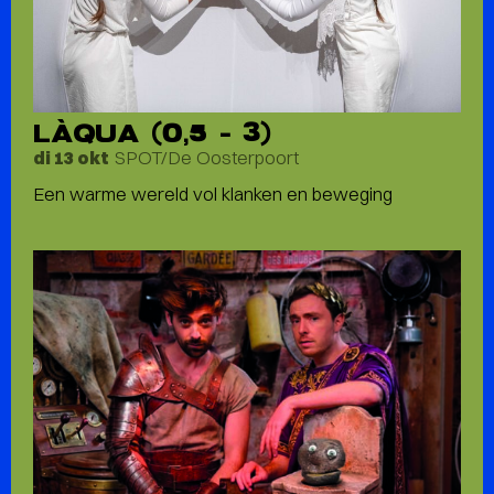
LÀQUA (0,5 – 3)
SPOT/De Oosterpoort
di 13 okt
Een warme wereld vol klanken en beweging