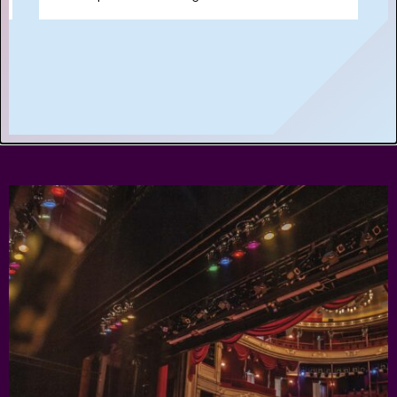
Short story
WAAROM MEMBER WORDEN?
- Als
member steun je ons én profiteer je van veel
voordelen, zoals voorrang bij de kaartverkoop.