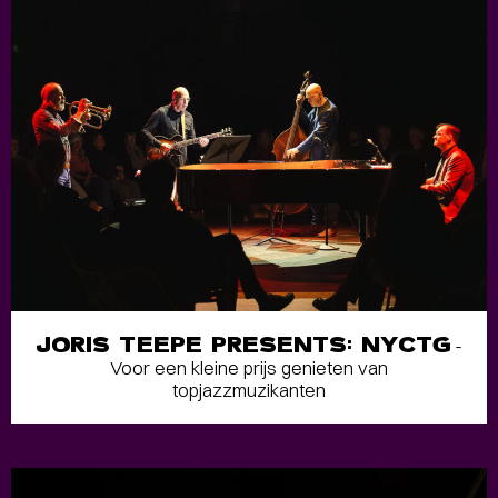
JORIS TEEPE PRESENTS: NYCTG
-
Voor een kleine prijs genieten van
topjazzmuzikanten