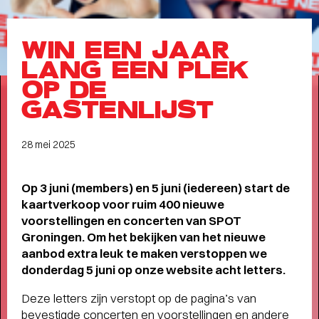
Meet the band
Longread
WIN EEN JAAR
MEET THE BAND:
LANG EEN PLEK
MUMFORD & SONS
-
OP DE
GASTENLIJST
28 mei 2025
ALLE STORIES
VAN
SPOT GRONINGEN:
Op 3 juni (members) en 5 juni (iedereen) start de
kaartverkoop voor ruim 400 nieuwe
NIEUWS
,
INTERVIEWS
,
voorstellingen en concerten van SPOT
COLUMNS
,
KORTE
EN
Groningen. Om het bekijken van het nieuwe
LANGE VERHALEN
aanbod extra leuk te maken verstoppen we
donderdag 5 juni op onze website acht letters.
Deze letters zijn verstopt op de pagina’s van
bevestigde concerten en voorstellingen en andere