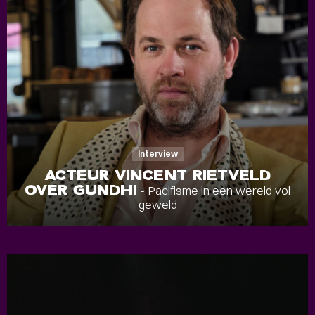
Interview
ACTEUR VINCENT RIETVELD
OVER GUNDHI
- Pacifisme in een wereld vol
geweld