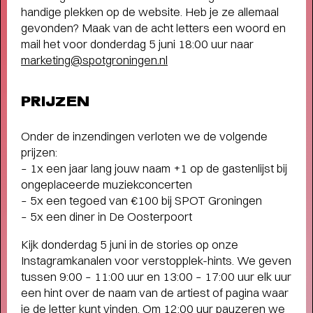
handige plekken op de website. Heb je ze allemaal
gevonden? Maak van de acht letters een woord en
mail het voor donderdag 5 juni 18:00 uur naar
marketing@spotgroningen.nl
PRIJZEN
Onder de inzendingen verloten we de volgende
prijzen:
– 1x een jaar lang jouw naam +1 op de gastenlijst bij
ongeplaceerde muziekconcerten
– 5x een tegoed van €100 bij SPOT Groningen
– 5x een diner in De Oosterpoort
Kijk donderdag 5 juni in de stories op onze
Instagramkanalen voor verstopplek-hints. We geven
tussen 9:00 – 11:00 uur en 13:00 – 17:00 uur elk uur
een hint over de naam van de artiest of pagina waar
THEATERMAKER STEEF DE JONG
je de letter kunt vinden. Om 12:00 uur pauzeren we
OVER TULIP TOWN
- Operette, punk,