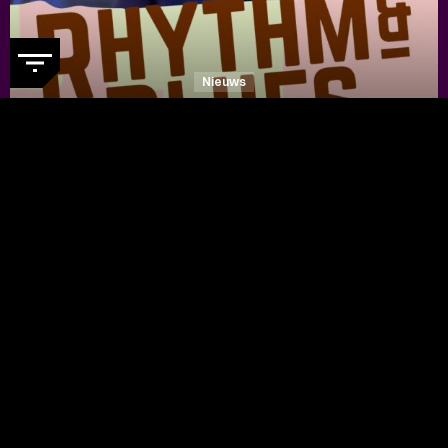
Nieuws
DE RHYTHM & BLUES NIGHT
WEBSITE IS IN EEN NIEUW
JASJE GESTOKEN
- Ontdek nu de
vernieuwde festivalwebsite