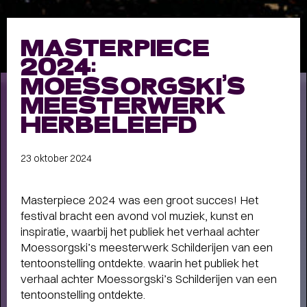
Meet the band
Longread
MASTERPIECE
MEET THE BAND:
2024:
MUMFORD & SONS
-
MOESSORGSKI’S
MEESTERWERK
HERBELEEFD
ALLE STORIES
VAN
23 oktober 2024
SPOT GRONINGEN:
NIEUWS
,
INTERVIEWS
,
Masterpiece 2024 was een groot succes! Het
festival bracht een avond vol muziek, kunst en
COLUMNS
,
KORTE
EN
inspiratie, waarbij het publiek het verhaal achter
LANGE VERHALEN
Moessorgski’s meesterwerk Schilderijen van een
tentoonstelling ontdekte. waarin het publiek het
verhaal achter Moessorgski’s Schilderijen van een
tentoonstelling ontdekte.