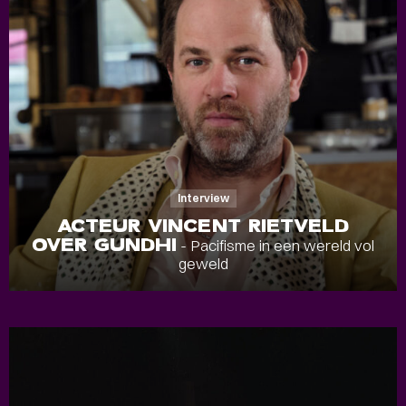
Interview
ACTEUR VINCENT RIETVELD
OVER GUNDHI
- Pacifisme in een wereld vol
geweld