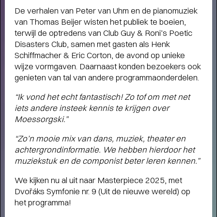
De verhalen van Peter van Uhm en de pianomuziek
van Thomas Beijer wisten het publiek te boeien,
terwijl de optredens van Club Guy & Roni’s Poetic
Disasters Club, samen met gasten als Henk
Schiffmacher & Eric Corton, de avond op unieke
wijze vormgaven. Daarnaast konden bezoekers ook
genieten van tal van andere programmaonderdelen.
“Ik vond het echt fantastisch! Zo tof om met net
iets andere insteek kennis te krijgen over
Moessorgski.”
“Zo’n mooie mix van dans, muziek, theater en
achtergrondinformatie. We hebben hierdoor het
muziekstuk en de componist beter leren kennen.”
We kijken nu al uit naar Masterpiece 2025, met
Dvořáks Symfonie nr. 9 (Uit de nieuwe wereld) op
het programma!
THEATERMAKER STEEF DE JONG
OVER TULIP TOWN
- Operette, punk,