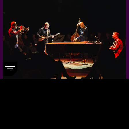
JORIS TEEPE PRESENTS: NYCTG
-
Voor een kleine prijs genieten van
topjazzmuzikanten