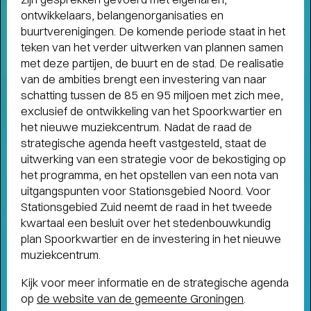
ontwikkelaars, belangenorganisaties en
Terugblik
buurtverenigingen. De komende periode staat in het
WAT EEN JAAR MET FUSE!
- Terugblik
teken van het verder uitwerken van plannen samen
op Fuse als Artist in Residence
met deze partijen, de buurt en de stad. De realisatie
van de ambities brengt een investering van naar
schatting tussen de 85 en 95 miljoen met zich mee,
exclusief de ontwikkeling van het Spoorkwartier en
het nieuwe muziekcentrum. Nadat de raad de
strategische agenda heeft vastgesteld, staat de
uitwerking van een strategie voor de bekostiging op
het programma, en het opstellen van een nota van
uitgangspunten voor Stationsgebied Noord. Voor
Stationsgebied Zuid neemt de raad in het tweede
kwartaal een besluit over het stedenbouwkundig
plan Spoorkwartier en de investering in het nieuwe
muziekcentrum.
Kijk voor meer informatie en de strategische agenda
op
de website van de gemeente Groningen
.