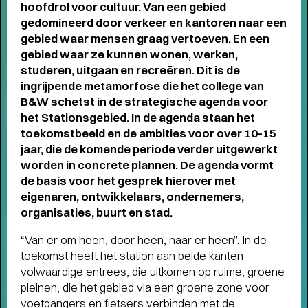
hoofdrol voor cultuur. Van een gebied
gedomineerd door verkeer en kantoren naar een
gebied waar mensen graag vertoeven. En een
gebied waar ze kunnen wonen, werken,
studeren, uitgaan en recreëren. Dit is de
ingrijpende metamorfose die het college van
B&W schetst in de strategische agenda voor
het Stationsgebied. In de agenda staan het
toekomstbeeld en de ambities voor over 10-15
jaar, die de komende periode verder uitgewerkt
worden in concrete plannen. De agenda vormt
de basis voor het gesprek hierover met
eigenaren, ontwikkelaars, ondernemers,
organisaties, buurt en stad.
“Van er om heen, door heen, naar er heen”. In de
toekomst heeft het station aan beide kanten
volwaardige entrees, die uitkomen op ruime, groene
pleinen, die het gebied via een groene zone voor
THEATERMAKER STEEF DE JONG
voetgangers en fietsers verbinden met de
OVER TULIP TOWN
- Operette, punk,