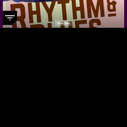
Nieuws
DE RHYTHM & BLUES NIGHT
WEBSITE IS IN EEN NIEUW
JASJE GESTOKEN
- Ontdek nu de
vernieuwde festivalwebsite