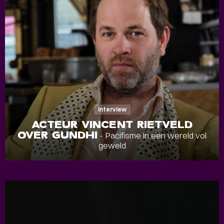
Interview
ACTEUR VINCENT RIETVELD
OVER GUNDHI
- Pacifisme in een wereld vol
geweld