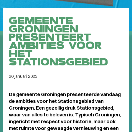
Meet the band
Longread
GEMEENTE
MEET THE BAND:
GRONINGEN
MUMFORD & SONS
-
PRESENTEERT
AMBITIES VOOR
HET
STATIONSGEBIED
ALLE STORIES
VAN
SPOT GRONINGEN:
20 januari 2023
NIEUWS
,
INTERVIEWS
,
De gemeente Groningen presenteerde vandaag
COLUMNS
,
KORTE
EN
de ambities voor het Stationsgebied van
LANGE VERHALEN
Groningen. Een gezellig druk Stationsgebied,
waar van alles te beleven is. Typisch Groningen,
ingericht met respect voor historie, maar ook
met ruimte voor gewaagde vernieuwing en een