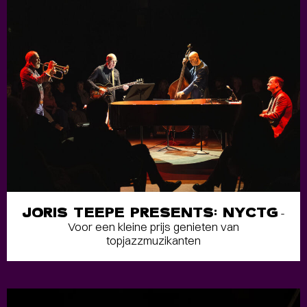
JORIS TEEPE PRESENTS: NYCTG
-
Voor een kleine prijs genieten van
topjazzmuzikanten