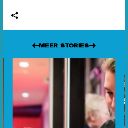
Short story
WAAROM MEMBER WORDEN?
- Als
member steun je ons én profiteer je van veel
voordelen, zoals voorrang bij de kaartverkoop.
MEER STORIES