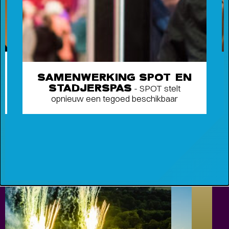
SAMENWERKING SPOT EN
FAMILIE VOORSTELLINGEN VOOR
STADJERSPAS
- SPOT stelt
KLEINE EN GROTE KINDEREN
-
opnieuw een tegoed beschikbaar
Schuif aan bij SPOT voor het mooiste jeugdtheater!