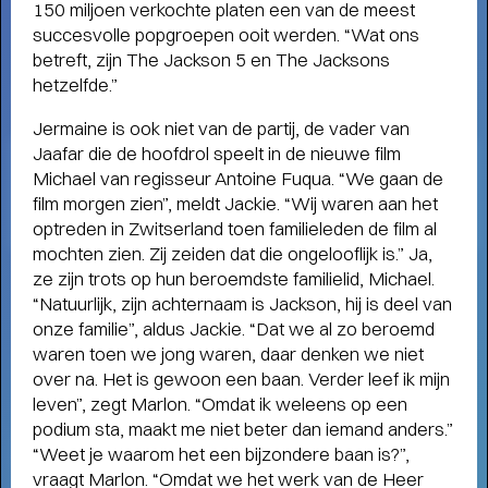
150 miljoen verkochte platen een van de meest
succesvolle popgroepen ooit werden. “Wat ons
betreft, zijn The Jackson 5 en The Jacksons
hetzelfde.”
Jermaine is ook niet van de partij, de vader van
Jaafar die de hoofdrol speelt in de nieuwe film
FAMILIE VOORSTELLINGEN VOOR
Michael van regisseur Antoine Fuqua. “We gaan de
KLEINE EN GROTE KINDEREN
-
film morgen zien”, meldt Jackie. “Wij waren aan het
Schuif aan bij SPOT voor het mooiste jeugdtheater!
optreden in Zwitserland toen familieleden de film al
mochten zien. Zij zeiden dat die ongelooflijk is.” Ja,
ze zijn trots op hun beroemdste familielid, Michael.
“Natuurlijk, zijn achternaam is Jackson, hij is deel van
onze familie”, aldus Jackie. “Dat we al zo beroemd
waren toen we jong waren, daar denken we niet
over na. Het is gewoon een baan. Verder leef ik mijn
leven”, zegt Marlon. “Omdat ik weleens op een
podium sta, maakt me niet beter dan iemand anders.”
“Weet je waarom het een bijzondere baan is?”,
vraagt Marlon. “Omdat we het werk van de Heer