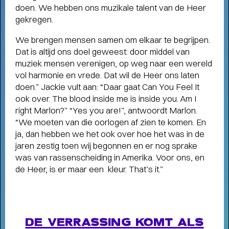
doen. We hebben ons muzikale talent van de Heer
gekregen.
We brengen mensen samen om elkaar te begrijpen.
Dat is altijd ons doel geweest: door middel van
muziek mensen verenigen, op weg naar een wereld
vol harmonie en vrede. Dat wil de Heer ons laten
doen.” Jackie vult aan: “Daar gaat Can You Feel It
ook over. The blood inside me is inside you. Am I
Short story
right Marlon?” “Yes you are!”, antwoordt Marlon.
STADSPARK 100 JAAR
“We moeten van die oorlogen af zien te komen. En
- Legendarische
concerten op de Drafbaan
ja, dan hebben we het ook over hoe het was in de
jaren zestig toen wij begonnen en er nog sprake
was van rassenscheiding in Amerika. Voor ons, en
de Heer, is er maar een kleur. That’s it.”
DE VERRASSING KOMT ALS