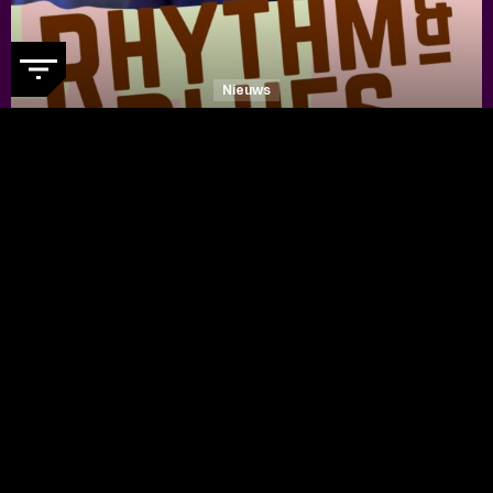
Nieuws
DE RHYTHM & BLUES NIGHT
WEBSITE IS IN EEN NIEUW
JASJE GESTOKEN
- Ontdek nu de
vernieuwde festivalwebsite