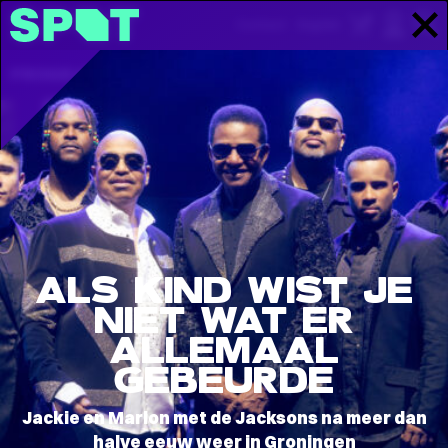
Contact
English
PROGRAMMA
INFORMATIE
STORIES
Stories
ALS KIND WIST JE
NIET WAT ER
ALLEMAAL
GEBEURDE
Jackie en Marlon met de Jacksons na meer dan
halve eeuw weer in Groningen