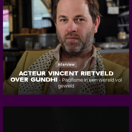
Interview
ACTEUR VINCENT RIETVELD
OVER GUNDHI
- Pacifisme in een wereld vol
geweld