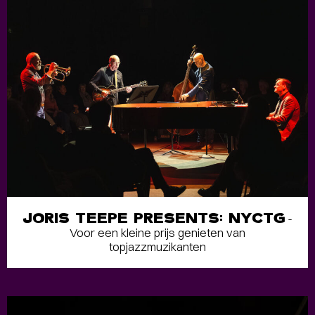
JORIS TEEPE PRESENTS: NYCTG
-
Voor een kleine prijs genieten van
topjazzmuzikanten