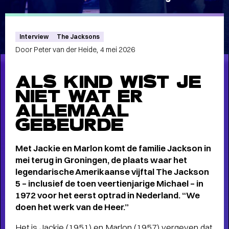
Meet the band
Longread
MEET THE BAND:
Interview
The Jacksons
MUMFORD & SONS
-
Door Peter van der Heide,
4 mei 2026
ALS KIND WIST JE
NIET WAT ER
ALLEMAAL
ALLE STORIES
VAN
GEBEURDE
SPOT GRONINGEN:
NIEUWS
,
INTERVIEWS
,
Met Jackie en Marlon komt de familie Jackson in
mei terug in Groningen, de plaats waar het
COLUMNS
,
KORTE
EN
legendarische Amerikaanse vijftal The Jackson
LANGE VERHALEN
5 – inclusief de toen veertienjarige Michael – in
1972 voor het eerst optrad in Nederland. “We
doen het werk van de Heer.”
Het is Jackie (1951) en Marlon (1957) vergeven dat