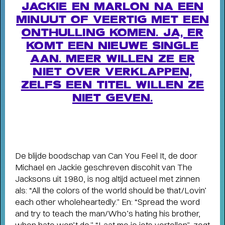
JACKIE EN MARLON NA EEN
MINUUT OF VEERTIG MET EEN
ONTHULLING KOMEN. JA, ER
KOMT EEN NIEUWE SINGLE
AAN. MEER WILLEN ZE ER
NIET OVER VERKLAPPEN,
ZELFS EEN TITEL WILLEN ZE
NIET GEVEN.
Interview
CHOREOGRAAF CONNOR
SCHUMACHER OVER RAGING
AGAINST VARIOUS ELEMENTS
-
De blijde boodschap van Can You Feel It, de door
Raven voor het leven
Michael en Jackie geschreven discohit van The
Jacksons uit 1980, is nog altijd actueel met zinnen
als: “All the colors of the world should be that/Lovin’
each other wholeheartedly.” En: “Spread the word
and try to teach the man/Who’s hating his brother,
when hate won’t do.” “Laat me je iets vertellen”, zegt