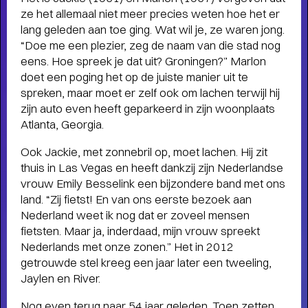
ze het allemaal niet meer precies weten hoe het er
lang geleden aan toe ging. Wat wil je, ze waren jong.
“Doe me een plezier, zeg de naam van die stad nog
eens. Hoe spreek je dat uit? Groningen?” Marlon
doet een poging het op de juiste manier uit te
spreken, maar moet er zelf ook om lachen terwijl hij
zijn auto even heeft geparkeerd in zijn woonplaats
Atlanta, Georgia.
Ook Jackie, met zonnebril op, moet lachen. Hij zit
thuis in Las Vegas en heeft dankzij zijn Nederlandse
vrouw Emily Besselink een bijzondere band met ons
land. “Zij fietst! En van ons eerste bezoek aan
Nederland weet ik nog dat er zoveel mensen
fietsten. Maar ja, inderdaad, mijn vrouw spreekt
Nederlands met onze zonen.” Het in 2012
getrouwde stel kreeg een jaar later een tweeling,
Jaylen en River.
THEATERMAKER STEEF DE JONG
OVER TULIP TOWN
Nog even terug naar 54 jaar geleden. Toen zetten
- Operette, punk,