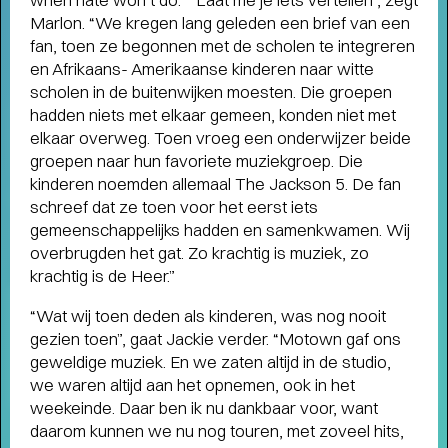
Marlon. “We kregen lang geleden een brief van een
fan, toen ze begonnen met de scholen te integreren
en Afrikaans- Amerikaanse kinderen naar witte
scholen in de buitenwijken moesten. Die groepen
hadden niets met elkaar gemeen, konden niet met
elkaar overweg. Toen vroeg een onderwijzer beide
groepen naar hun favoriete muziekgroep. Die
kinderen noemden allemaal The Jackson 5. De fan
schreef dat ze toen voor het eerst iets
gemeenschappelijks hadden en samenkwamen. Wij
overbrugden het gat. Zo krachtig is muziek, zo
krachtig is de Heer.”
LOVE LIVE: 400+ NIEUWE
“Wat wij toen deden als kinderen, was nog nooit
VOORSTELLINGEN EN
gezien toen”, gaat Jackie verder. “Motown gaf ons
CONCERTEN
- Start kaartverkoop vanaf 26
geweldige muziek. En we zaten altijd in de studio,
mei (members) en 28 mei
we waren altijd aan het opnemen, ook in het
weekeinde. Daar ben ik nu dankbaar voor, want
daarom kunnen we nu nog touren, met zoveel hits,