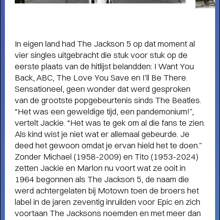
Short story
In eigen land had The Jackson 5 op dat moment al
WAAROM MEMBER WORDEN?
- Als
vier singles uitgebracht die stuk voor stuk op de
member steun je ons én profiteer je van veel
eerste plaats van de hitlijst belandden: I Want You
voordelen, zoals voorrang bij de kaartverkoop.
Back, ABC, The Love You Save en I’ll Be There.
Sensationeel, geen wonder dat werd gesproken
van de grootste popgebeurtenis sinds The Beatles.
“Het was een geweldige tijd, een pandemonium!”,
vertelt Jackie. “Het was te gek om al die fans te zien.
Als kind wist je niet wat er allemaal gebeurde. Je
deed het gewoon omdat je ervan hield het te doen.”
Zonder Michael (1958-2009) en Tito (1953-2024)
zetten Jackie en Marlon nu voort wat ze ooit in
1964 begonnen als The Jackson 5, de naam die
werd achtergelaten bij Motown toen de broers het
label in de jaren zeventig inruilden voor Epic en zich
voortaan The Jacksons noemden en met meer dan