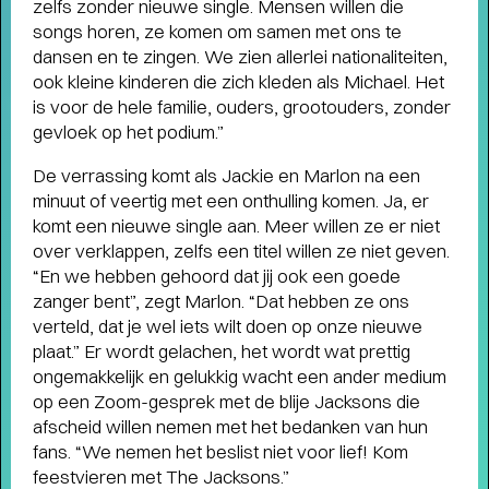
zelfs zonder nieuwe single. Mensen willen die
songs horen, ze komen om samen met ons te
dansen en te zingen. We zien allerlei nationaliteiten,
ook kleine kinderen die zich kleden als Michael. Het
is voor de hele familie, ouders, grootouders, zonder
gevloek op het podium.”
De verrassing komt als Jackie en Marlon na een
minuut of veertig met een onthulling komen. Ja, er
komt een nieuwe single aan. Meer willen ze er niet
over verklappen, zelfs een titel willen ze niet geven.
“En we hebben gehoord dat jij ook een goede
zanger bent”, zegt Marlon. “Dat hebben ze ons
verteld, dat je wel iets wilt doen op onze nieuwe
plaat.” Er wordt gelachen, het wordt wat prettig
ongemakkelijk en gelukkig wacht een ander medium
TERUGBLIK LUCAS EN ARTHUR
op een Zoom-gesprek met de blije Jacksons die
JUSSEN MET ACADEMY OF ST.
afscheid willen nemen met het bedanken van hun
MARTIN IN THE FIELDS
- Terugblik
fans. “We nemen het beslist niet voor lief! Kom
Lucas en Arthur Jussen met Academy of St. Martin
feestvieren met The Jacksons.”
in the Fields