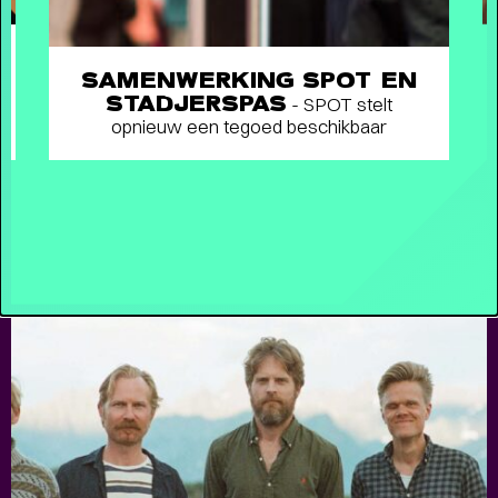
Interview
ALS KIND WIST JE NIET WAT ER
ALLEMAAL GEBEURDE
SAMENWERKING SPOT EN
- Jackie en
STADJERSPAS
Marlon met de Jacksons na meer dan halve eeuw
- SPOT stelt
weer in Groningen
opnieuw een tegoed beschikbaar