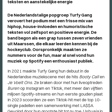
teksten en aanstekelijke energie
De Nederlandstalige popgroep Turfy Gang
verovert het podium met een frisse mix van
hiphop, house-invloeden en humoristische
teksten vol zelfspot en positieve energie. De
band begon als een grap tussen zeven vrienden
uit Maarssen, die elkaar leerden kennen bij de
hockeyclub. Oorspronkelijk maakten ze
nummers voor de fun, maar al snel vond hun
muziek op Spotify een enthousiast publiek.
In 2021 maakte Turfy Gang hun debuut in de
Nederlandse muziekscene met de hits
Booty Call
en
Je Voelt Ons.
Ze braken door met hun liveoptreden
Buren
op Instagram en Tiktok, met meer dan vijftien
miljoen Spotify-streams en hun eerste gouden plaat.
In 2023 scoorden ze een Tiktok-hit met de top 10-
single padellen een samenwerking met LA$$A.
Gevolgd door hun grootste hit tot nu toe
Ushuaia
in