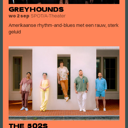
GREYHOUNDS
SPOT/A-Theater
wo 2 sep
Amerikaanse rhythm-and-blues met een rauw, sterk
geluid
THE 502S