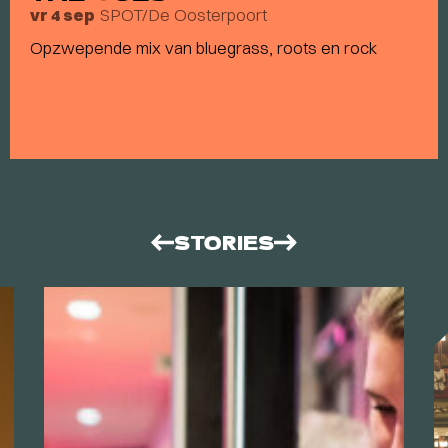
SPOT/De Oosterpoort
vr 4 sep
Opzwepende mix van bluegrass, roots en rock
STORIES