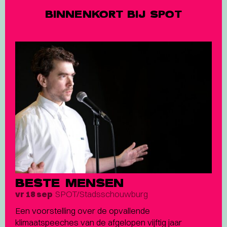
BINNENKORT BIJ SPOT
BESTE MENSEN
SPOT/Stadsschouwburg
vr 18 sep
Een voorstelling over de opvallende
klimaatspeeches van de afgelopen vijftig jaar