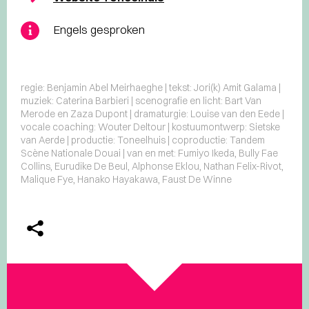
Engels gesproken
regie: Benjamin Abel Meirhaeghe | tekst: Jori(k) Amit Galama |
muziek: Caterina Barbieri | scenografie en licht: Bart Van
Merode en Zaza Dupont | dramaturgie: Louise van den Eede |
vocale coaching: Wouter Deltour | kostuumontwerp: Sietske
van Aerde | productie: Toneelhuis | coproductie: Tandem
Scène Nationale Douai | van en met: Fumiyo Ikeda, Bully Fae
Collins, Eurudike De Beul, Alphonse Eklou, Nathan Felix-Rivot,
Malique Fye, Hanako Hayakawa, Faust De Winne