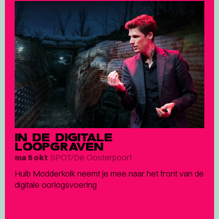
IN DE DIGITALE
LOOPGRAVEN
SPOT/De Oosterpoort
ma 5 okt
Huib Modderkolk neemt je mee naar het front van de
digitale oorlogsvoering