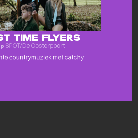
ST TIME FLYERS
SPOT/De Oosterpoort
ep
hte countrymuziek met catchy