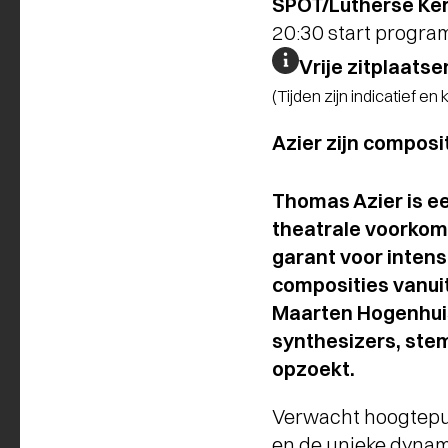
SPOT/Lutherse Ker
20:30 start progr
Vrije zitplaatse
(Tijden zijn indicatief en
Azier zijn composit
Thomas Azier is e
theatrale voorkome
garant voor inten
composities vanui
Maarten Hogenhuis
synthesizers, ste
opzoekt.
Verwacht hoogtepunt
en de unieke dynam