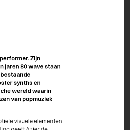
performer. Zijn
en jaren 80 wave staan
n bestaande
oster synths en
sche wereld waarin
nzen van popmuziek
btiele visuele elementen
ing geeft Azier de