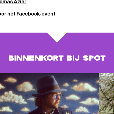
omas Azier
oor het Facebook-event
BINNENKORT BIJ SPOT