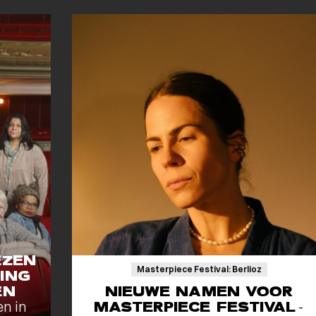
EZEN
Masterpiece Festival: Berlioz
ING
EN
NIEUWE NAMEN VOOR
en in
MASTERPIECE FESTIVAL
-