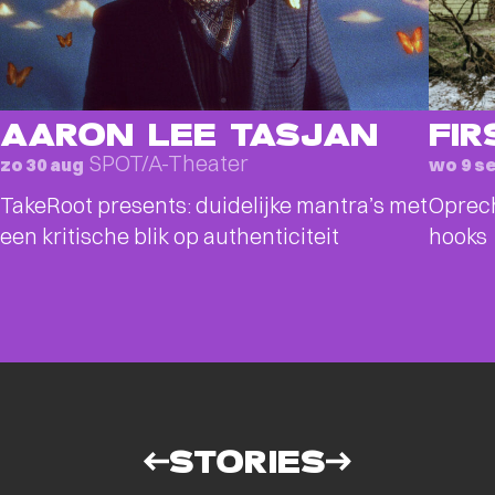
AARON LEE TASJAN
FIR
SPOT/A-Theater
zo 30 aug
wo 9 s
TakeRoot presents: duidelijke mantra’s met
Oprec
een kritische blik op authenticiteit
hooks
STORIES