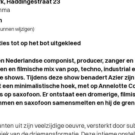
k, Haddingestraat 23
amma
n
 kunnen wijzigen)
ies tot op het bot uitgekleed
en Nederlandse componist, producer, zanger en 
n en filmische mix van pop, techno, industrial 
se shows. Tijdens deze show benadert Azier zij
t een minimalistische hoek, met op Annelotte C
 op saxofoon. Er ontstaat een dromerige, filmi
mmen en saxofoon samensmelten en hij de gre
en uit zijn veelzijdige oeuvre, versterkt door su
iek van de driemansformatie. Deze intieme opstell