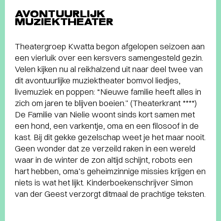
AVONTUURLIJK
MUZIEKTHEATER
Theatergroep Kwatta begon afgelopen seizoen aan
een vierluik over een kersvers samengesteld gezin.
Velen kijken nu al reikhalzend uit naar deel twee van
dit avontuurlijke muziektheater bomvol liedjes,
livemuziek en poppen: “Nieuwe familie heeft alles in
zich om jaren te blijven boeien.” (Theaterkrant ****)
De Familie van Nielie woont sinds kort samen met
een hond, een varkentje, oma en een filosoof in de
kast. Bij dit gekke gezelschap weet je het maar nooit.
Geen wonder dat ze verzeild raken in een wereld
waar in de winter de zon altijd schijnt, robots een
hart hebben, oma’s geheimzinnige missies krijgen en
niets is wat het lijkt. Kinderboekenschrijver Simon
van der Geest verzorgt ditmaal de prachtige teksten.