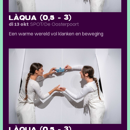
LÀQUA (0,5 – 3)
SPOT/De Oosterpoort
di 13 okt
Een warme wereld vol klanken en beweging
LÀQUA (0,5 – 3)