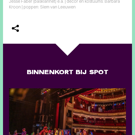
Jesse Faber (basklarinet) e.a. | decor en kostuums: Barbara
Kroon | poppen: Siem van Leeuwen
BINNENKORT BIJ SPOT