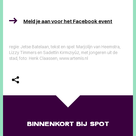
Meld je aan voor het Facebook event
regie: Jetse Batelaan, tekst en spel: Marjolijn van Heemstra,
Lizzy Timmers en Sadettin Kırmızıyüz, met jongeren uit de
stad, foto: Henk Claassen, www.artemis.nl
BINNENKORT BIJ SPOT