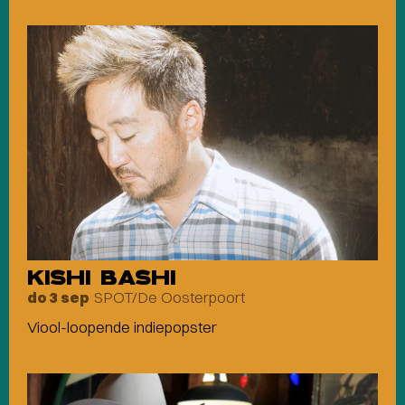
KISHI BASHI
SPOT/De Oosterpoort
do 3 sep
Viool-loopende indiepopster