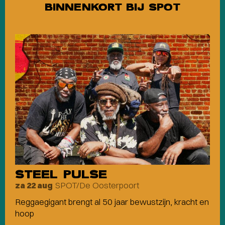
BINNENKORT BIJ SPOT
STEEL PULSE
SPOT/De Oosterpoort
za 22 aug
Reggaegigant brengt al 50 jaar bewustzijn, kracht en
hoop