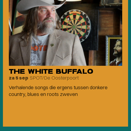
THE WHITE BUFFALO
SPOT/De Oosterpoort
za 5 sep
Verhalende songs die ergens tussen donkere
country, blues en roots zweven