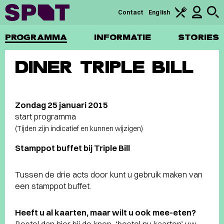
Contact
English
PROGRAMMA
INFORMATIE
STORIES
DINER TRIPLE BILL
Zondag 25 januari 2015
start programma
(Tijden zijn indicatief en kunnen wijzigen)
Stamppot buffet bij Triple Bill
Tussen de drie acts door kunt u gebruik maken van
een stamppot buffet.
Heeft u al kaarten, maar wilt u ook mee-eten?
Bestel dan hier bij de knop ‘bestel nu kaarten’ uw