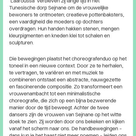
‘Laaroussa’ verbleven zij lange tijd in het
Tunesische dorp Sejnane om de vrouwelijke
bewoners te ontmoeten; creatieve pottenbaksters,
een vaardigheid die moeders op dochters
overdragen. Hun handen hakken stenen, mengen
kleurpigmenten en kneden klei tot schalen en
sculpturen.
Die bewegingen plaatst het choreografenduo op het
toneel in een nieuwe context. Door ze te herhalen,
te vertragen, te variëren en met muziek te
combineren ontstaat een abstracte, nauwgezette
en fascinerende compositie. Zo transformeert een
vrouwenambacht tot een minimalistische
choreografie, die zich op een bijna bezwerende
manier door de tijd beweegt. Achter de twee
dansers zijn de vrouwen van Sejnane op het witte
doek te zien. Zij worden door ons bekeken en kijken
vanaf het scherm naar ons. De handbewegingen –
dans kun je het haast niet meer noemen – leiden ons