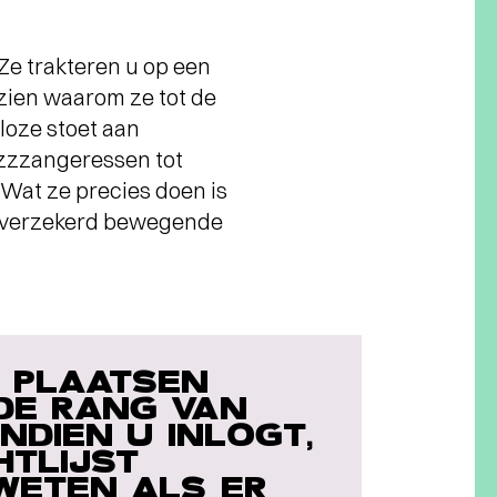
 Ze trakteren u op een
zien waarom ze tot de
loze stoet aan
azzzangeressen tot
“Wat ze precies doen is
elfverzekerd bewegende
) PLAATSEN
 DE RANG VAN
INDIEN U INLOGT,
HTLIJST
 WETEN ALS ER