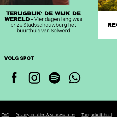
TERUGBLIK: DE WIJK DE
WERELD
- Vier dagen lang was
onze Stadsschouwburg het
RE
buurthuis van Selwerd
VOLG SPOT
FAQ
Privacy, cookies & voorwaarden
Toegankelijkheid