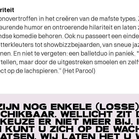
iteit
 onovertroffen in het creëren van de mafste types.
eurende humor en ontroerende hilariteit en laten 
ndse komedie behoren. Ook nu passeert een einde
itterkleuters tot showbizzbejaarden, van sneue j
n. En niet te vergeten: een balletduo in paniek. 
ertellen, maar door de uitgestreken smoelen en z
ect op de lachspieren.” (Het Parool)
ZIJN NOG ENKELE (LOSSE
CHIKBAAR. WELLICHT ZIT
KEUZE ER NIET MEER BIJ. 
 KUNT U ZICH OP DE WAC
ATSEN. WIJ LATEN HET U