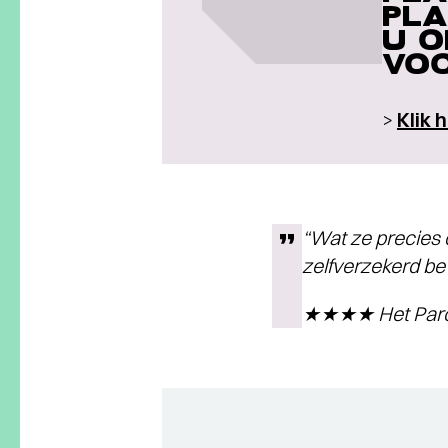
PLA
U O
VOO
>
Klik 
“Wat ze precies 
zelfverzekerd be
★★★★ Het Paro