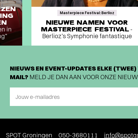
EZEN
Masterpiece Festival: Berlioz
ING
EN
NIEUWE NAMEN VOOR
en in
MASTERPIECE FESTIVAL
-
ng"
Berlioz’s Symphonie fantastique
NIEUWS EN EVENT-UPDATES ELKE (TWEE) 
MAIL?
MELD JE DAN AAN VOOR ONZE NIEUW
Jouw e-mailadres
SPOT Groningen
050-3680111
info@spotgr