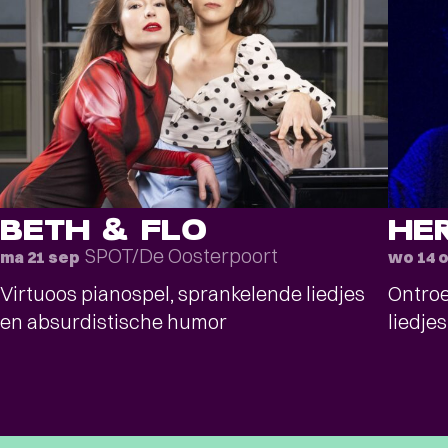
BETH & FLO
HE
SPOT/De Oosterpoort
ma 21 sep
wo 14 
Virtuoos pianospel, sprankelende liedjes
Ontroe
en absurdistische humor
liedje