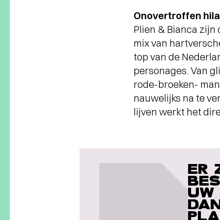
Onovertroffen hilar
Plien & Bianca zijn
mix van hartversch
top van de Nederla
personages. Van gl
rode-broeken- manne
nauwelijks na te v
lijven werkt het dir
ER 
BES
UW 
DAN
PLA