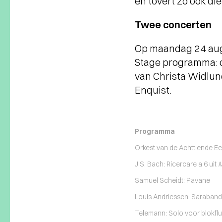
en tovert zo ook die
Twee concerten
Op maandag 24 aug
Stage programma: o
van Christa Widlun
Enquist.
Programma
Orkest van de Achttiende E
J.S. Bach: Ricercare a 6 uit
M
Samuel Scheidt: Pavane
Louis Andriessen: Saraband
Telemann: Solo voor blokflu