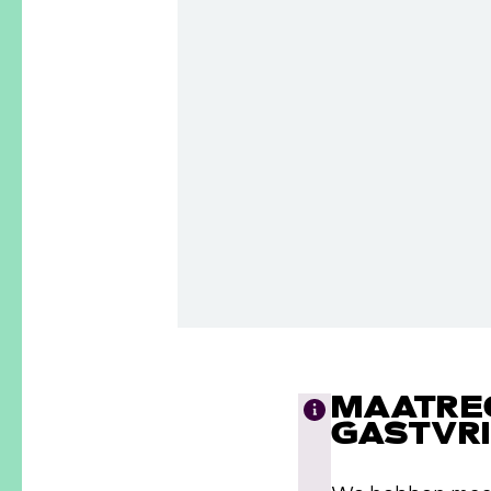
MAATREG
GASTVR