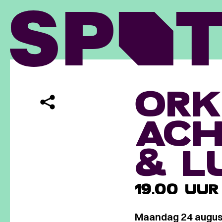
ORK
ACH
& L
19.00 UUR
Maandag 24 augus