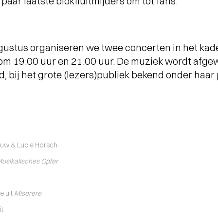
 paar laatste blokfluitmijders om tot fans.
ustus organiseren we twee concerten in het kad
m 19.00 uur en 21.00 uur. De muziek wordt afge
d, bij het grote (lezers)publiek bekend onder ha
euw & Lucie Horsch
usikalisches Opfer
e uit
Miserere
it