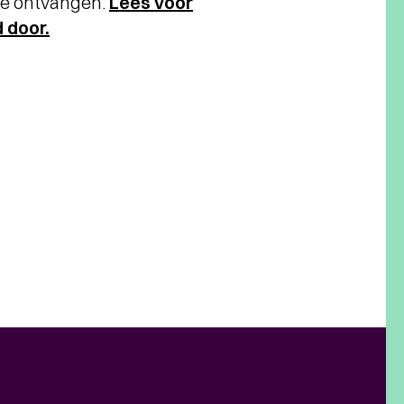
te ontvangen.
Lees voor
 door.