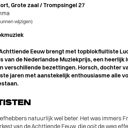
rt, Grote zaal / Trompsingel 27
amma
 kunnen wijzigen)
okmuziek
Achttiende Eeuw brengt met topblokfluitiste Lu
 van de Nederlandse Muziekprijs, een heerlijk l
 verschillende bezettingen. Horsch, dochter va
ste jaren met aanstekelijk enthousiasme alle v
estaan.
TISTEN
iefhebbers natuurlijk wel beter. Het was immers 
rkest van de Achttiende Eeuw, die ooit de weg effe