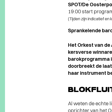
SPOT/De Oosterpoo
19:00 start progr
(Tijden zijn indicatief en
Sprankelende bar
Het Orkest van de 
kersverse winnares
barokprogramma in
doorbreekt de laat
haar instrument b
BLOKFLUI
Al weten de echte l
oprichter van het O