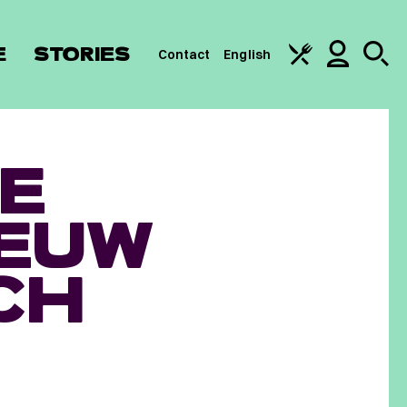
E
STORIES
Contact
English
E
EEUW
CH