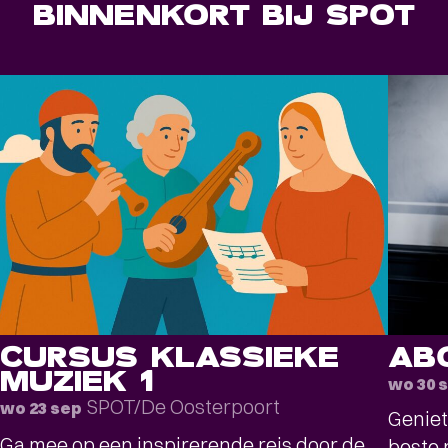
BINNENKORT BIJ SPOT
CURSUS KLASSIEKE
AB
MUZIEK 1
wo 30 
SPOT/De Oosterpoort
wo 23 sep
Geniet
Ga mee op een inspirerende reis door de
beste 