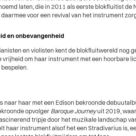
oemd laten, die in 2011 als eerste blokfluitist de
 daarmee voor een revival van het instrument zor
eid en onbevangenheid
ianisten en violisten kent de blokfluitwereld nog 
 vrijheid om haar instrument met een hoorbare li
 bespelen.
ns naar haar met een Edison bekroonde debuutalb
bekroonde opvolger
Baroque Journey
uit 2019, waar
scinerend tripje door het muzikale landschap van
lt haar instrument alsof het een Stradivarius is, e