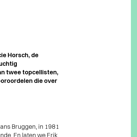
cie Horsch, de
uchtig
n twee topcellisten,
ooroordelen die over
Frans Bruggen, in 1981
nde. En laten we Erik