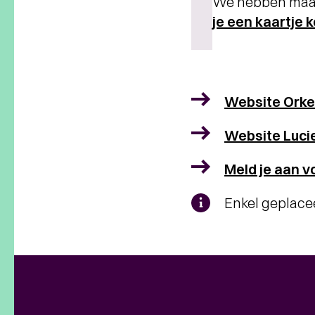
We hebben maatr
je een kaartje 
Website Orke
Website Luci
Meld je aan v
Enkel geplace