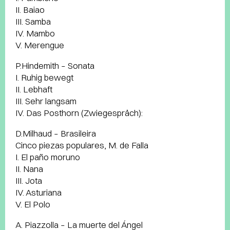
II. Baiao
III. Samba
IV. Mambo
V. Merengue
P.Hindemith – Sonata
I. Ruhig bewegt
II. Lebhaft
III. Sehr langsam
IV. Das Posthorn (Zwiegespräch):
D.Milhaud – Brasileira
Cinco piezas populares, M. de Falla
I. El paño moruno
II. Nana
III. Jota
IV. Asturiana
V. El Polo
A. Piazzolla – La muerte del Ángel